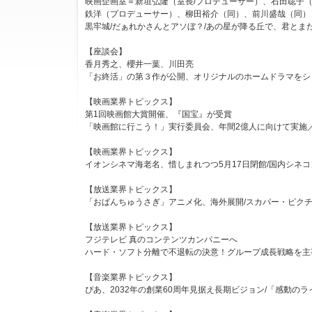
映画企画室＝新垣弘隆（室長/プロデューサー）、石田聡子
鉄洋（プロデューサー）、柳田裕介（同）、前川盛哉（同）
黒牢城/だぁれかさんとアソぼ？/あの星が降る丘で、君とま
【座談会】
香月秀之、櫻井一葉、川田亮
「お終活」の第３作が公開、オリジナルのホームドラマをシ
【映画業界トピックス】
第1回映画館大賞開催、『国宝』が受賞
「映画館に行こう！」実行委員会、年間2億人に向けて実施
【映画業界トピックス】
イオンシネマ海老名、惜しまれつつ5月17日閉館/国内シネコン
【放送業界トピックス】
「おぱんちゅうさぎ」アニメ化、海外展開/スカパー・ピクチ
【放送業界トピックス】
フジテレビ 真のコンテンツカンパニーへ
ハード・ソフト分離で不退転の決意！グループ成長戦略を主
【音楽業界トピックス】
ぴあ、2032年の創業60周年見据え長期ビジョン/「感動の