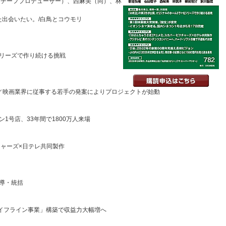
（チーフプロデューサー）、西麻美（同）、林
た出会いたい。/白鳥とコウモリ
リーズで作り続ける挑戦
／映画業界に従事する若手の発案によりプロジェクトが始動
1号店、33年間で1800万人来場
ャーズ×日テレ共同製作
導・統括
ライフライン事業」構築で収益力大幅増へ