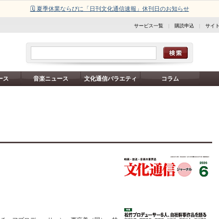
🗓️ 夏季休業ならびに「日刊文化通信速報」休刊日のお知らせ
サービス一覧
|
購読申込
|
サイ
ース
音楽ニュース
文化通信バラエティ
コラム