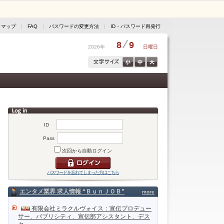
トマップ
|
FAQ
|
パスワードの変更方法
|
ID・パスワード再発行
8
9
2026年
日曜日
ID
Pass
次回から自動ログイン
パスワードを忘れてしまった方はこちら
エンタメ業界 求人情報 “ＢｕｎＪＯＢ”
more
有限会社ミラクルヴォイス：宣伝プロデュー
サー、パブリシティ、宣伝部アシスタント、デス