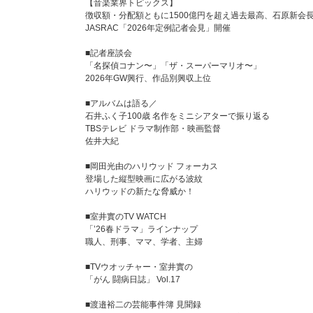
【音楽業界トピックス】
徴収額・分配額ともに1500億円を超え過去最高、石原新会
JASRAC「2026年定例記者会見」開催
■記者座談会
「名探偵コナン〜」「ザ・スーパーマリオ〜」
2026年GW興行、作品別興収上位
■アルバムは語る／
石井ふく子100歳 名作をミニシアターで振り返る
TBSテレビ ドラマ制作部・映画監督
佐井大紀
■岡田光由のハリウッド フォーカス
登場した縦型映画に広がる波紋
ハリウッドの新たな脅威か！
■室井實のTV WATCH
「ʼ26春ドラマ」ラインナップ
職人、刑事、ママ、学者、主婦
■TVウオッチャー・室井實の
「がん 闘病日誌」 Vol.17
■渡邉裕二の芸能事件簿 見聞録