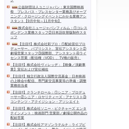
ク
公益財団法人ユニジャパン：東京国際映画
祭 プレスパス・プレスセンター業務及びオープ
ニング・クロージングイベントにかかる業務アシ
スタント【9月中旬～11月中旬】
株式会社ニュージャパンフィルム：①コレス
ポンデンス業務スタッフ②日本語吹替版制作スタ
ッフ
【注目!!】株式会社彩プロ：①配給宣伝プロ
デューサー、パブリシスト、宣伝アシスタント②
劇場営業スタッフ③国際部、アシスタント④ライ
センス営業（配信権（VOD）、TV権の販売）
【注目!!】株式会社ヴィレッヂ：【映像／演劇事
業】宣伝および宣伝補佐
【注目!!】独立行政法人国際交流基金：日本映画
の上映会や配信、専門家交流事業等の準備・調整
業務担当者
【注目!!】クランチロール：①シニア・プロデュ
ーサー②シニア・ロヤリティーズ・アナリスト③
コンテンツ・アクイジション・アソシエイト
【注目!!】株式会社ソニー・ピクチャーズ エンタ
テインメント：映画部門 営業部／劇場公開作品の
配給営業
【注目!!】株式会社アマゾンラテルナ：ライブビ