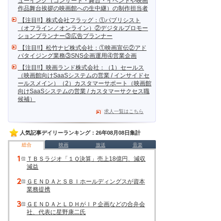
ューイング（コンサート・舞台・イベントや映画
作品舞台挨拶の映画館への生中継）の制作担当者
【注目!!】株式会社フラッグ：①パブリシスト
（オフライン／オンライン）②デジタルプロモー
ションプランナー③広告プランナー
【注目!!】松竹ナビ株式会社：①映画宣伝②アド
バタイジング業務③SNS企画運用④営業企画
【注目!!】映画ランド株式会社：（1）セールス
（映画館向けSaaSシステムの営業 / インサイドセ
ールスメイン）（2）カスタマーサポート（映画館
向けSaaSシステムの営業 / カスタマーサクセス職
候補）
求人一覧はこちら
人気記事デイリーランキング：26年08月08日集計
総合
映画
放送
音楽
ＴＢＳラジオ「１Ｑ決算」売上18億円、減収
減益
ＧＥＮＤＡとＳＢＩホールディングスが資本
業務提携
ＧＥＮＤＡとＬＤＨがＩＰ企画などの合弁会
社、代表に星野康二氏