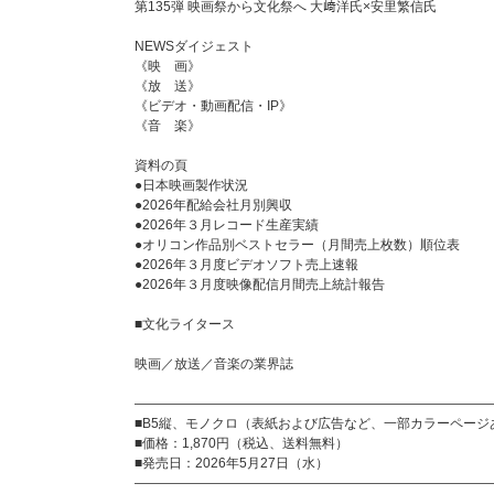
第135弾 映画祭から文化祭へ 大﨑洋氏×安里繁信氏
NEWSダイジェスト
《映 画》
《放 送》
《ビデオ・動画配信・IP》
《音 楽》
資料の頁
●日本映画製作状況
●2026年配給会社月別興収
●2026年３月レコード生産実績
●オリコン作品別ベストセラー（月間売上枚数）順位表
●2026年３月度ビデオソフト売上速報
●2026年３月度映像配信月間売上統計報告
■文化ライタース
映画／放送／音楽の業界誌
―――――――――――――――――――――――――――
■B5縦、モノクロ（表紙および広告など、一部カラーページ
■価格：1,870円（税込、送料無料）
■発売日：2026年5月27日（水）
―――――――――――――――――――――――――――