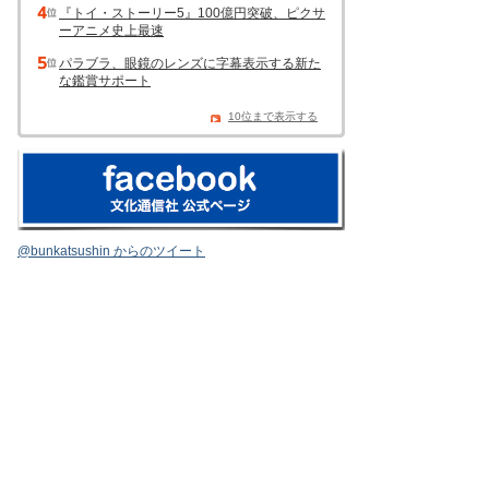
『トイ・ストーリー5』100億円突破、ピクサ
ーアニメ史上最速
パラブラ、眼鏡のレンズに字幕表示する新た
な鑑賞サポート
10位まで表示する
@bunkatsushin からのツイート