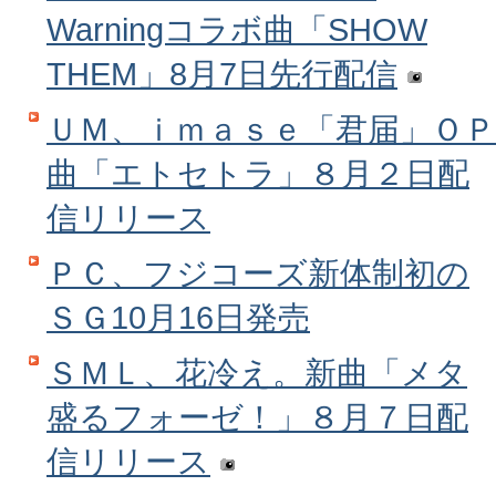
Warningコラボ曲「SHOW
THEM」8月7日先行配信
ＵＭ、ｉｍａｓｅ「君届」ＯＰ
曲「エトセトラ」８月２日配
信リリース
ＰＣ、フジコーズ新体制初の
ＳＧ10月16日発売
ＳＭＬ、花冷え。新曲「メタ
盛るフォーゼ！」８月７日配
信リリース