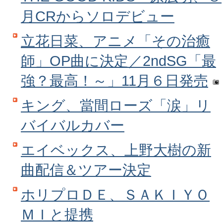
月CRからソロデビュー
立花日菜、アニメ「その治癒
師」OP曲に決定／2ndSG「最
強？最高！～」11月６日発売
キング、當間ローズ「涙」リ
バイバルカバー
エイベックス、上野大樹の新
曲配信＆ツアー決定
ホリプロＤＥ、ＳＡＫＩＹＯ
ＭＩと提携