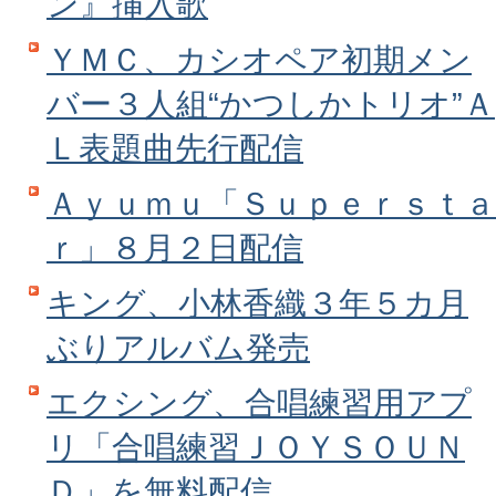
ン』挿入歌
ＹＭＣ、カシオペア初期メン
バー３人組“かつしかトリオ”Ａ
Ｌ表題曲先行配信
Ａｙｕｍｕ「Ｓｕｐｅｒｓｔａ
ｒ」８月２日配信
キング、小林香織３年５カ月
ぶりアルバム発売
エクシング、合唱練習用アプ
リ「合唱練習ＪＯＹＳＯＵＮ
Ｄ」を無料配信