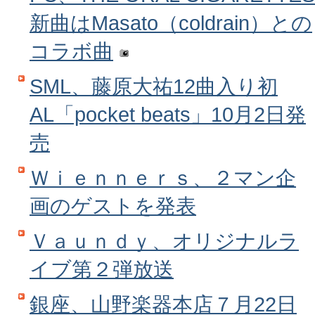
新曲はMasato（coldrain）との
コラボ曲
SML、藤原大祐12曲入り初
AL「pocket beats」10月2日発
売
Ｗｉｅｎｎｅｒｓ、２マン企
画のゲストを発表
Ｖａｕｎｄｙ、オリジナルラ
イブ第２弾放送
銀座、山野楽器本店７月22日