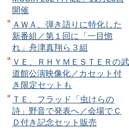
開催
ＡＷＡ、弾き語りに特化した
新番組／第１回に「一目惚
れ」舟津真翔ら３組
ＶＥ、ＲＨＹＭＥＳＴＥＲの
道館公演映像化／カセット付
き限定セットも
ＴＥ、フラッド「虫けらの
詩」野音で発表へ／会場でＣ
Ｄ付き記念セット販売