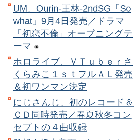
UM、Ourin‐王林‐2ndSG「So
what」9月4日発売／ドラマ
「初恋不倫」オープニングテ
ーマ
ホロライブ、ＶＴｕｂｅｒさ
くらみこ１ｓｔフルＡＬ発売
＆初ワンマン決定
にじさんじ、初のレコード＆
ＣＤ同時発売／春夏秋冬コン
セプトの４曲収録