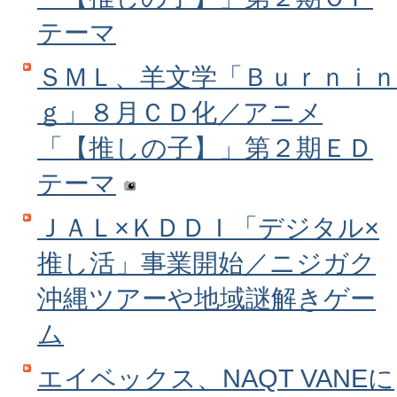
テーマ
ＳＭＬ、羊文学「Ｂｕｒｎｉｎ
ｇ」８月ＣＤ化／アニメ
「【推しの子】」第２期ＥＤ
テーマ
ＪＡＬ×ＫＤＤＩ「デジタル×
推し活」事業開始／ニジガク
沖縄ツアーや地域謎解きゲー
ム
エイベックス、NAQT VANEに