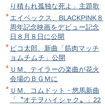
り積もれ孤独な死よ」主題歌
エイベックス、BLACKPINK８
周年記念映画をデビュー記念
日８月８日に公開
ピコ太郎、新曲「筋肉マッチ
ョムチムチ」公開
ＵＭ、テイラーの楽曲が花火
会場のＢＧＭに
ＵＭ、コムドット・悠馬新曲
「〝オテヲハイシャク〟」22