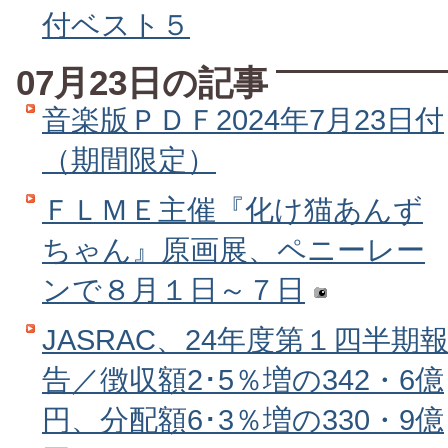
付ベスト５
07月23日の記事
音楽版ＰＤＦ2024年7月23日付
（期間限定）
ＦＬＭＥ主催『化け猫あんず
ちゃん』原画展、ペニーレー
ンで８月１日～７日
JASRAC、24年度第１四半期
告／徴収額2･5％増の342・6億
円、分配額6･3％増の330・9億