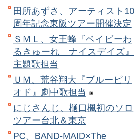
田所あずさ、アーティスト10
周年記念東阪ツアー開催決定
ＳＭＬ、女王蜂『ベイビーわ
るきゅーれ ナイスデイズ』
主題歌担当
ＵＭ、荒谷翔大『ブルーピリ
オド』劇中歌担当
にじさんじ、樋口楓初のソロ
ツアー台北＆東京
PC、BAND-MAID×The