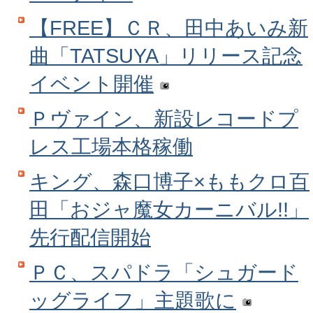
【FREE】ＣＲ、田中あいみ新
曲「TATSUYA」リリース記念
イベント開催
Ｐヴァイン、新設レコードプ
レス工場本格稼働
キング、森口博子×ももクロ百
田「おジャ魔女カーニバル!!」
先行配信開始
ＰＣ、スパドラ「シュガード
ッグライフ」主題歌に