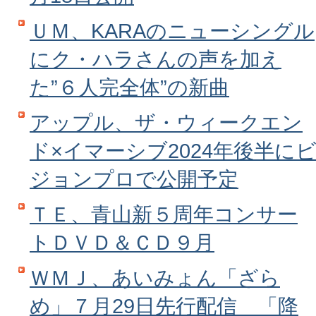
ＵＭ、KARAのニューシングル
にク・ハラさんの声を加え
た”６人完全体”の新曲
アップル、ザ・ウィークエン
ド×イマーシブ2024年後半に
ジョンプロで公開予定
ＴＥ、青山新５周年コンサー
トＤＶＤ＆ＣＤ９月
ＷＭＪ、あいみょん「ざら
め」７月29日先行配信 「降