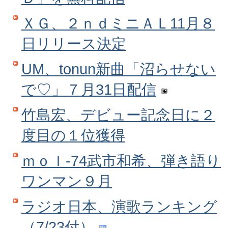
ＸＧ、２ｎｄミニＡＬ11月８
日リリース決定
UM、tonun新曲「沼らせない
で♡」７月31日配信
竹島宏、デビュー記念日に２
度目の１位獲得
ｍｏｌ‐74武市和希、弾き語り
ワンマン９月
ラジオ日本、演歌ランキング
（7/23付）