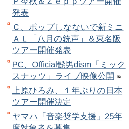
Ｐ今秋＆Ｚｅｐｐツアー開催
発表
Ｃ、ポップしなないで新ミニ
ＡＬ「八月の銃声」＆東名阪
ツアー開催発表
PC、Official髭男dism「ミック
スナッツ」ライブ映像公開
上原ひろみ、１年ぶりの日本
ツアー開催決定
ヤマハ「音楽奨学支援」25年
度対象者を募集