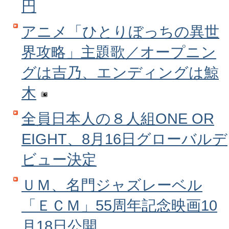
円
アニメ「ひとりぼっちの異世
界攻略」主題歌／オープニン
グは吉乃、エンディングは鯨
木
全員日本人の８人組ONE OR
EIGHT、8月16日グローバルデ
ビュー決定
ＵＭ、名門ジャズレーベル
「ＥＣＭ」55周年記念映画10
月18日公開