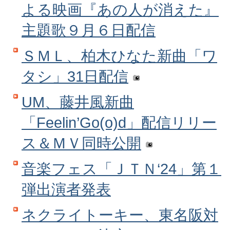
よる映画『あの人が消えた』
主題歌９月６日配信
ＳＭＬ、柏木ひなた新曲「ワ
タシ」31日配信
UM、藤井風新曲
「Feelin’Go(o)d」配信リリー
ス＆ＭＶ同時公開
音楽フェス「ＪＴＮ‘24」第１
弾出演者発表
ネクライトーキー、東名阪対