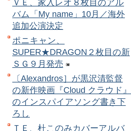
ＶＥ、家入レオ８枚目のアル
バム「My name」10月／海外
追加公演決定
ポニキャン、
SUPER★DRAGON２枚目の新
ＳＧ９月発売
〔Alexandros］が黒沢清監督
の新作映画『Cloud クラウド
のインスパイアソング書き下
ろし
ＴＥ、杜このみカバーアルバ