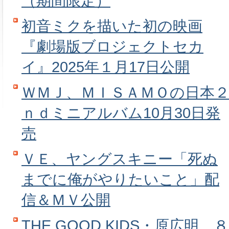
（期間限定）
初音ミクを描いた初の映画
『劇場版ブロジェクトセカ
イ』2025年１月17日公開
ＷＭＪ、ＭＩＳＡＭＯの日本
ｎｄミニアルバム10月30日発
売
ＶＥ、ヤングスキニー「死ぬ
までに俺がやりたいこと」配
信＆ＭＶ公開
THE GOOD KIDS・原広明、８