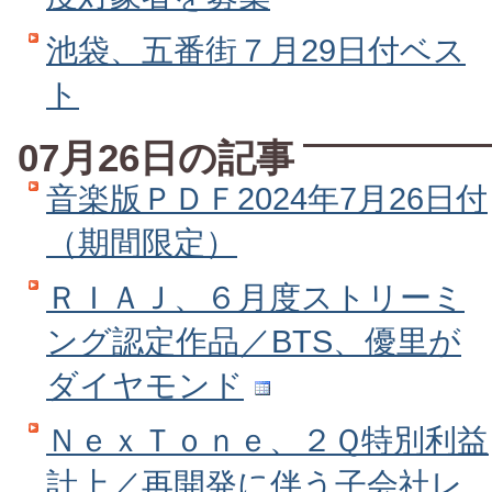
池袋、五番街７月29日付ベス
ト
07月26日の記事
音楽版ＰＤＦ2024年7月26日付
（期間限定）
ＲＩＡＪ、６月度ストリーミ
ング認定作品／BTS、優里が
ダイヤモンド
ＮｅｘＴｏｎｅ、２Ｑ特別利益
計上／再開発に伴う子会社レ