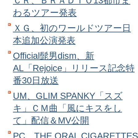
ＣＲ、ＢＲＡＤＩＯ13都市ま
わるツアー発表
ＸＧ、初のワールドツアー日
本追加公演発表
Official髭男dism、新
AL「Rejoice」リリース記念特
番30日放送
UM、GLIM SPANKY「スズ
キ」ＣＭ曲「風にキスをし
て」配信＆MV公開
PC、THE ORAL CIGARETTES