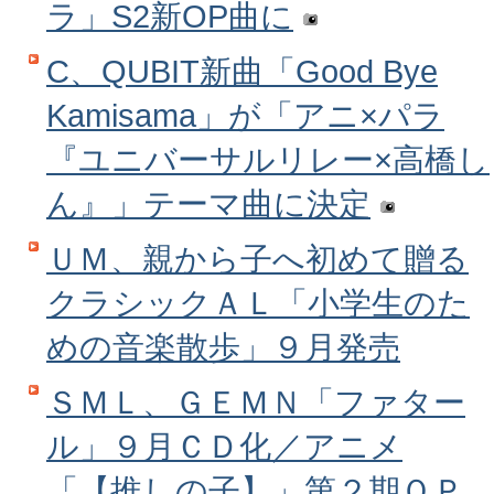
ラ」S2新OP曲に
C、QUBIT新曲「Good Bye
Kamisama」が「アニ×パラ
『ユニバーサルリレー×高橋し
ん』」テーマ曲に決定
ＵＭ、親から子へ初めて贈る
クラシックＡＬ「小学生のた
めの音楽散歩」９月発売
ＳＭＬ、ＧＥＭＮ「ファター
ル」９月ＣＤ化／アニメ
「【推しの子】」第２期ＯＰ