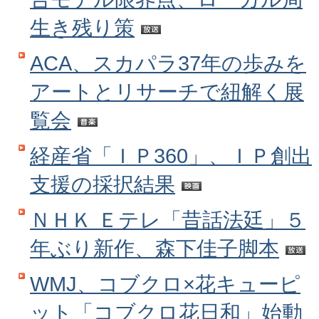
生き残り策
ACA、スカパラ37年の歩みを
アートとリサーチで紐解く展
覧会
経産省「ＩＰ360」、ＩＰ創出
支援の採択結果
ＮＨＫ Ｅテレ「昔話法廷」５
年ぶり新作、森下佳子脚本
WMJ、コブクロ×花キューピ
ット「コブクロ花日和」始動