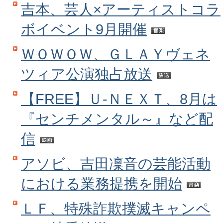
吉本、芸人×アーティストコラ
ボイベント9月開催
ＷＯＷＯＷ、ＧＬＡＹヴェネ
ツィア公演独占放送
【FREE】Ｕ‐ＮＥＸＴ、8月は
『センチメンタル～』など配
信
アソビ、吉田凜音の芸能活動
における業務提携を開始
ＬＦ、特殊詐欺撲滅キャンペ