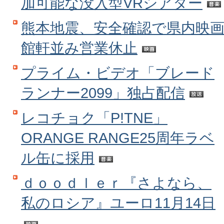
加可能な没入型VRシアター
熊本地震、安全確認で県内映
館軒並み営業休止
プライム・ビデオ「ブレード
ランナー2099」独占配信
レコチョク「P!TNE」
ORANGE RANGE25周年ラベ
ル缶に採用
ｄｏｏｄｌｅｒ『さよなら、
私のロシア』ユーロ11月14日