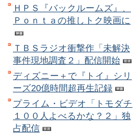
ＨＰＳ『バックルームズ』、
Ｐｏｎｔａの推しトク映画に
ＴＢＳラジオ衝撃作「未解決
事件現地調査２」配信開始
ディズニー＋で『トイ』シリ
ーズ20億時間超再生記録
プライム・ビデオ「トモダチ
１００人よべるかな？２」独
占配信