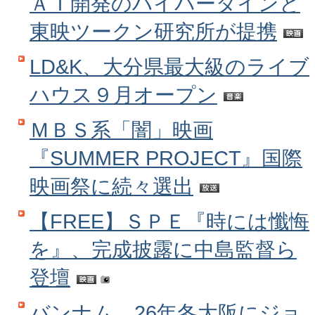
ＡＩ開発のハイパーダインと
東映ツークン研究所が提携
LD&K、大分県最大級のライブ
ハウス９月オープン
ＭＢＳ系「闇」映画
『SUMMER PROJECT』国際
映画祭に続々選出
【FREE】ＳＰＥ『時には懺悔
を』、完成披露に中島監督ら
登壇
バンナム、26年冬大阪にジョ