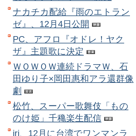
ナカチカ配給『雨のエトラン
ゼ』、12月4日公開
PC、アフロ『オドレ！ヤク
ザ』主題歌に決定
ＷＯＷＯＷ連続ドラマＷ、石
田ゆり子×岡田惠和アラ還群像
劇
松竹、スーパー歌舞伎「もの
のけ姫」千穐楽生配信
iri、12月に台湾でワンマンラ