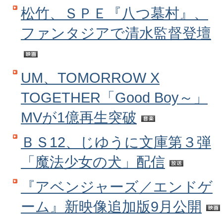
松竹、ＳＰＥ『八つ墓村』、
ファンタジアで清水監督登壇
UM、TOMORROW X
TOGETHER「Good Boy～」
MVが1億再生突破
ＢＳ12、じゆうに文庫第３弾
「魔法少女の犬」配信
『アベンジャーズ／エンドゲ
ーム』新映像追加版9月公開