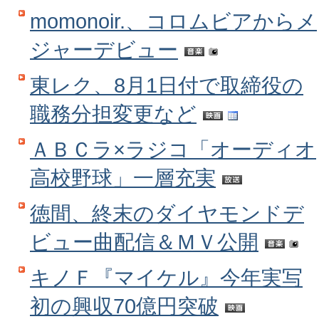
momonoir.、コロムビアからメ
ジャーデビュー
東レク、8月1日付で取締役の
職務分担変更など
ＡＢＣラ×ラジコ「オーディオ
高校野球」一層充実
徳間、終末のダイヤモンドデ
ビュー曲配信＆ＭＶ公開
キノＦ『マイケル』今年実写
初の興収70億円突破