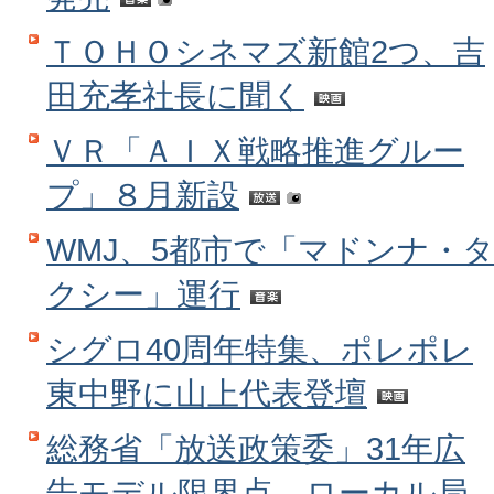
ＴＯＨＯシネマズ新館2つ、吉
田充孝社長に聞く
ＶＲ「ＡＩＸ戦略推進グルー
プ」８月新設
WMJ、5都市で「マドンナ・
クシー」運行
シグロ40周年特集、ポレポレ
東中野に山上代表登壇
総務省「放送政策委」31年広
告モデル限界点、ローカル局