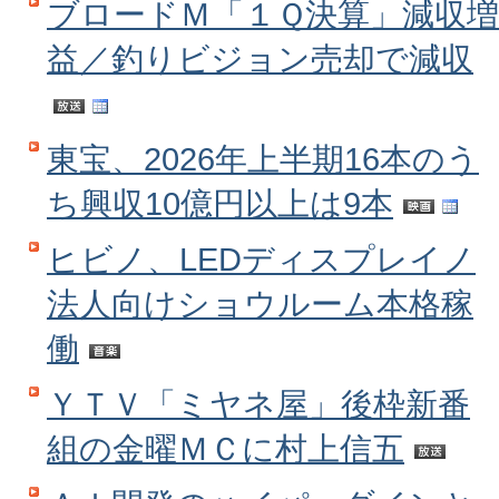
ブロードＭ「１Ｑ決算」減収増
益／釣りビジョン売却で減収
東宝、2026年上半期16本のう
ち興収10億円以上は9本
ヒビノ、LEDディスプレイノ
法人向けショウルーム本格稼
働
ＹＴＶ「ミヤネ屋」後枠新番
組の金曜ＭＣに村上信五