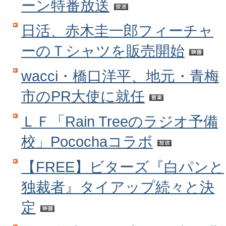
ーン特番放送
日活、赤木圭一郎フィーチャ
ーのＴシャツを販売開始
wacci・橋口洋平、地元・青梅
市のPR大使に就任
ＬＦ「Rain Treeのラジオ予備
校」Pocochaコラボ
【FREE】ビターズ『白パンと
独裁者』タイアップ続々と決
定