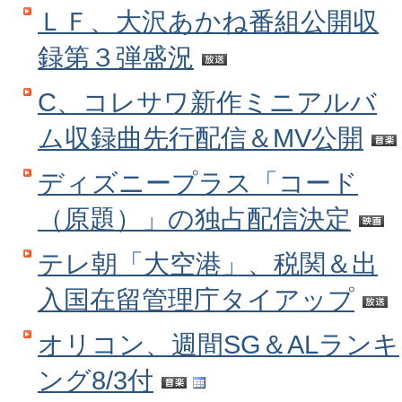
ＬＦ、大沢あかね番組公開収
録第３弾盛況
C、コレサワ新作ミニアルバ
ム収録曲先行配信＆MV公開
ディズニープラス「コード
（原題）」の独占配信決定
テレ朝「大空港」、税関＆出
入国在留管理庁タイアップ
オリコン、週間SG＆ALランキ
ング8/3付