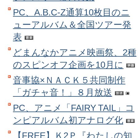
PC、A.B.C‐Z通算10枚目のニ
ューアルバム＆全国ツアー発
表
どまんなかアニメ映画祭、2種
のスピンオフ企画を10月に
音事協×ＮＡＣＫ５共同制作
「ガチャ音！」８月放送
PC、アニメ「FAIRY TAIL」コ
ンピアルバム初アナログ化
【FREE】Ｋ2Ｐ『わたしの知