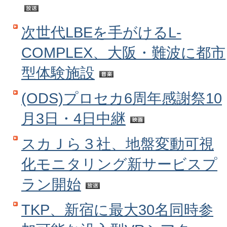
次世代LBEを手がけるL-
COMPLEX、大阪・難波に都市
型体験施設
(ODS)プロセカ6周年感謝祭10
月3日・4日中継
スカＪら３社、地盤変動可視
化モニタリング新サービスプ
ラン開始
TKP、新宿に最大30名同時参