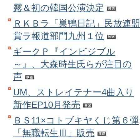
露＆初の韓国公演決定
ＲＫＢラ「巣鴨日記」民放連
賞ラ報道部門九州１位
ギークＰ『インビジブル
～』、大森時生氏らが注目の
声
UM、ストレイテナー4曲入り
新作EP10月発売
ＢＳ11×コトブキヤくじ第６弾
「無職転生Ⅲ」販売