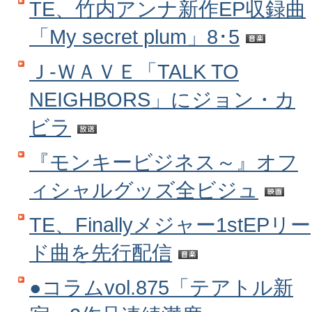
TE、竹内アンナ新作EP収録曲
「My secret plum」8･5
Ｊ‐ＷＡＶＥ「TALK TO
NEIGHBORS」にジョン・カ
ビラ
『モンキービジネス～』オフ
ィシャルグッズ全ビジュ
TE、Finallyメジャー1stEPリー
ド曲を先行配信
●コラムvol.875「テアトル新