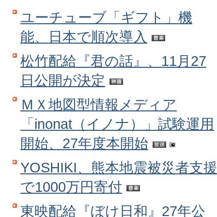
ユーチューブ「ギフト」機
能、日本で順次導入
松竹配給『君の話』、11月27
日公開が決定
ＭＸ地図型情報メディア
「inonat（イノナ）」試験運用
開始、27年度本開始
YOSHIKI、熊本地震被災者支
で1000万円寄付
東映配給『ぼけ日和』27年公