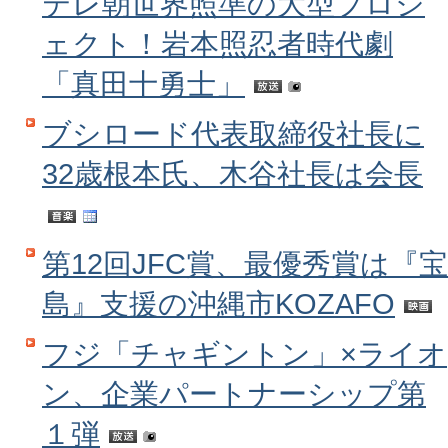
テレ朝世界照準の大型プロジ
ェクト！岩本照忍者時代劇
「真田十勇士」
ブシロード代表取締役社長に
32歳根本氏、木谷社長は会長
第12回JFC賞、最優秀賞は『宝
島』支援の沖縄市KOZAFO
フジ「チャギントン」×ライオ
ン、企業パートナーシップ第
１弾