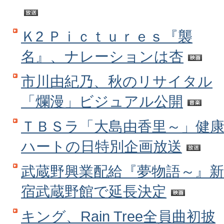
Ｋ2 Ｐｉｃｔｕｒｅｓ『襲
名』、ナレーションは杏
市川由紀乃、秋のリサイタル
「爛漫」ビジュアル公開
ＴＢＳラ「大島由香里～」健
ハートの日特別企画放送
武蔵野興業配給『夢物語～』新
宿武蔵野館で延長決定
キング、Rain Tree全員曲初披