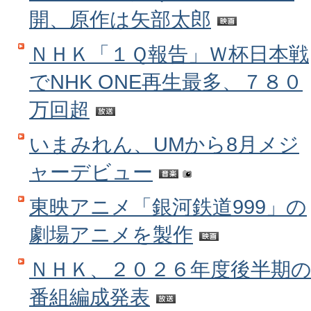
開、原作は矢部太郎
ＮＨＫ「１Ｑ報告」Ｗ杯日本戦
でNHK ONE再生最多、７８０
万回超
いまみれん、UMから8月メジ
ャーデビュー
東映アニメ「銀河鉄道999」の
劇場アニメを製作
ＮＨＫ、２０２６年度後半期
番組編成発表