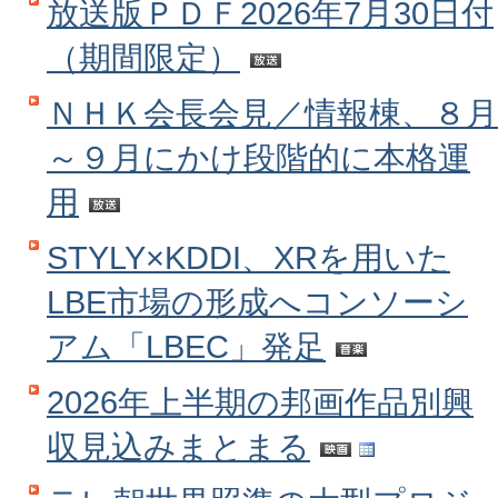
放送版ＰＤＦ2026年7月30日付
（期間限定）
ＮＨＫ会長会見／情報棟、８月
～９月にかけ段階的に本格運
用
STYLY×KDDI、XRを用いた
LBE市場の形成へコンソーシ
アム「LBEC」発足
2026年上半期の邦画作品別興
収見込みまとまる