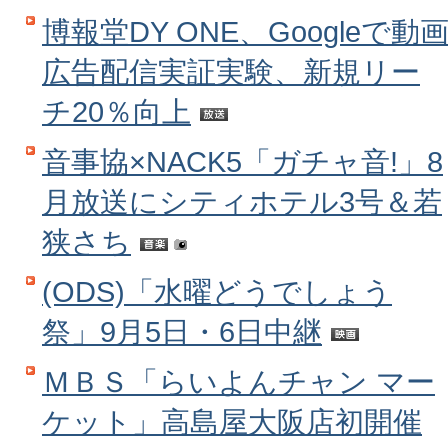
博報堂DY ONE、Googleで動
広告配信実証実験、新規リー
チ20％向上
音事協×NACK5「ガチャ音!」8
月放送にシティホテル3号＆若
狭さち
(ODS)「水曜どうでしょう
祭」9月5日・6日中継
ＭＢＳ「らいよんチャン マー
ケット」高島屋大阪店初開催