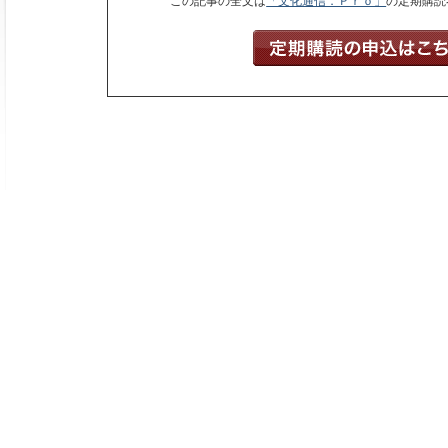
この記事の全文は
「文化通信．Ｐｒｏ」
の定期購読