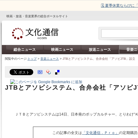
🗓️ 夏季休業ならび
映画・放送・音楽業界の総合ポータルサイト
総合ニュース
映画ニュース
放送ニュース
音楽ニ
閲覧中のページ:
トップ
>
音楽ニュース
>
JTBとアソビシステム、合弁会社「アソビJTB」設立
JTBとアソビシステム、合弁会社「アソビJ
ＪＴＢとアソビシステムは14日、日本発のポップカルチャー、とりわけ“
この記事の全文は
「文化通信．Ｐｒｏ」
の定期購読