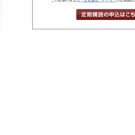
この記事の全文は
「文化通信．Ｐｒｏ」
の定期購読