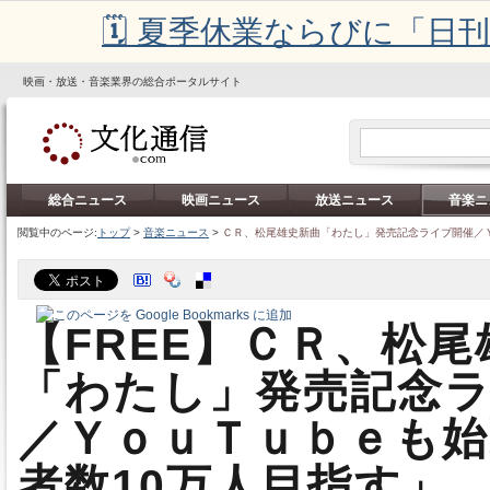
🗓️ 夏季休業ならびに「
映画・放送・音楽業界の総合ポータルサイト
総合ニュース
映画ニュース
放送ニュース
音楽ニ
閲覧中のページ:
トップ
>
音楽ニュース
>
ＣＲ、松尾雄史新曲「わたし」発売記念ライブ開催／
【FREE】ＣＲ、松
「わたし」発売記念
／ＹｏｕＴｕｂｅも始
者数10万人目指す」