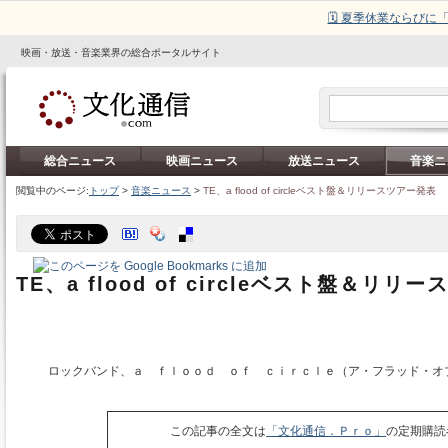
🗓️ 夏季休業ならび
映画・放送・音楽業界の総合ポータルサイト
総合ニュース
映画ニュース
放送ニュース
音楽ニ
閲覧中のページ:
トップ
>
音楽ニュース
>
TE、a flood of circleベスト盤＆リリースツアー発表
TE、a flood of circleベスト盤＆リリ
ロックバンド、ａ ｆｌｏｏｄ ｏｆ ｃｉｒｃｌｅ（ア・フラッド・オ
この記事の全文は
「文化通信．Ｐｒｏ」
の定期購読