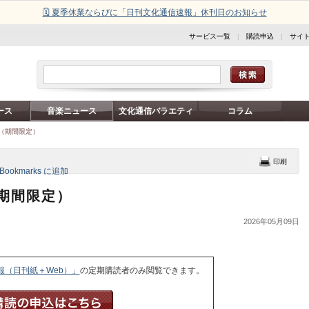
🗓️ 夏季休業ならびに「日刊文化通信速報」休刊日のお知らせ
サービス一覧
|
購読申込
|
サイ
ース
音楽ニュース
文化通信バラエティ
コラム
付（期間限定）
（期間限定）
2026年05月09日
報（日刊紙＋Web）」
の定期購読者のみ閲覧できます。