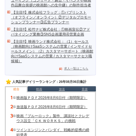
ューイング（コンサート・舞台・イベントや映画
作品舞台挨拶の映画館への生中継）の制作担当者
【注目!!】株式会社フラッグ：①パブリシスト
（オフライン／オンライン）②デジタルプロモー
ションプランナー③広告プランナー
【注目!!】松竹ナビ株式会社：①映画宣伝②アド
バタイジング業務③SNS企画運用④営業企画
【注目!!】映画ランド株式会社：（1）セールス
（映画館向けSaaSシステムの営業 / インサイドセ
ールスメイン）（2）カスタマーサポート（映画館
向けSaaSシステムの営業 / カスタマーサクセス職
候補）
求人一覧はこちら
人気記事デイリーランキング：26年08月06日集計
総合
映画
放送
音楽
映画版ＰＤＦ2026年8月6日付（期間限定）
放送版ＰＤＦ2026年8月6日付（期間限定）
映画『ブルーロック』製作、講談社とクレデ
ウス設立「ＣＫ ＷＯＲＫＳ」の挑戦
ツインエンジンとバンダイ、戦略的提携の締
結発表