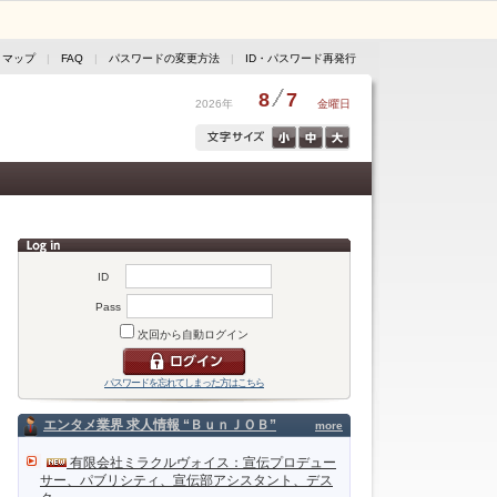
トマップ
|
FAQ
|
パスワードの変更方法
|
ID・パスワード再発行
8
7
2026年
金曜日
ID
Pass
次回から自動ログイン
パスワードを忘れてしまった方はこちら
エンタメ業界 求人情報 “ＢｕｎＪＯＢ”
more
有限会社ミラクルヴォイス：宣伝プロデュー
サー、パブリシティ、宣伝部アシスタント、デス