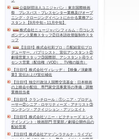
ク
公益財団法人ユニジャパン：東京国際映画
祭 プレスパス・プレスセンター業務及びオープ
ニング・クロージングイベントにかかる業務アシ
スタント【9月中旬～11月中旬】
株式会社ニュージャパンフィルム：①コレス
ポンデンス業務スタッフ②日本語吹替版制作スタ
ッフ
【注目!!】株式会社彩プロ：①配給宣伝プロ
デューサー、パブリシスト、宣伝アシスタント②
劇場営業スタッフ③国際部、アシスタント④ライ
センス営業（配信権（VOD）、TV権の販売）
【注目!!】株式会社ヴィレッヂ：【映像／演劇事
業】宣伝および宣伝補佐
【注目!!】独立行政法人国際交流基金：日本映画
の上映会や配信、専門家交流事業等の準備・調整
業務担当者
【注目!!】クランチロール：①シニア・プロデュ
ーサー②シニア・ロヤリティーズ・アナリスト③
コンテンツ・アクイジション・アソシエイト
【注目!!】株式会社ソニー・ピクチャーズ エンタ
テインメント：映画部門 営業部／劇場公開作品の
配給営業
【注目!!】株式会社アマゾンラテルナ：ライブビ