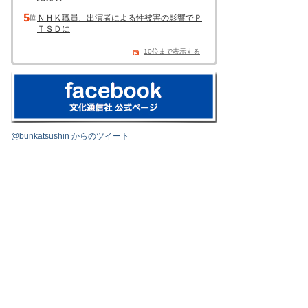
ＮＨＫ職員、出演者による性被害の影響でＰ
ＴＳＤに
10位まで表示する
@bunkatsushin からのツイート