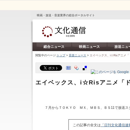
映画・放送・音楽業界の総合ポータルサイト
総合ニュース
映画ニュース
放送ニュ
閲覧中のページ:
トップ
>
音楽ニュース
>
エイベックス、i☆Risアニメ
エイベックス、i☆Risアニメ「
７月からＴＯＫＹＯ ＭＸ、ＭＢＳ、ＢＳ11で放送ス
この記事の全文は
「日刊文化通信速