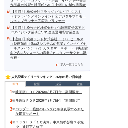
ューイング（コンサート・舞台・イベントや映画
作品舞台挨拶の映画館への生中継）の制作担当者
【注目!!】株式会社フラッグ：①パブリシスト
（オフライン／オンライン）②デジタルプロモー
ションプランナー③広告プランナー
【注目!!】松竹ナビ株式会社：①映画宣伝②アド
バタイジング業務③SNS企画運用④営業企画
【注目!!】映画ランド株式会社：（1）セールス
（映画館向けSaaSシステムの営業 / インサイドセ
ールスメイン）（2）カスタマーサポート（映画館
向けSaaSシステムの営業 / カスタマーサクセス職
候補）
求人一覧はこちら
人気記事デイリーランキング：26年08月07日集計
総合
映画
放送
音楽
映画版ＰＤＦ2026年8月7日付（期間限定）
放送版ＰＤＦ2026年8月7日付（期間限定）
パラブラ、眼鏡のレンズに字幕表示する新た
な鑑賞サポート
ＴＢＳＨＤ「１Ｑ決算」中東情勢影響スポ減
少、通期下方修正