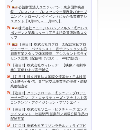
ク
公益財団法人ユニジャパン：東京国際映画
祭 プレスパス・プレスセンター業務及びオープ
ニング・クロージングイベントにかかる業務アシ
スタント【9月中旬～11月中旬】
株式会社ニュージャパンフィルム：①コレス
ポンデンス業務スタッフ②日本語吹替版制作スタ
ッフ
【注目!!】株式会社彩プロ：①配給宣伝プロ
デューサー、パブリシスト、宣伝アシスタント②
劇場営業スタッフ③国際部、アシスタント④ライ
センス営業（配信権（VOD）、TV権の販売）
【注目!!】株式会社ヴィレッヂ：【映像／演劇事
業】宣伝および宣伝補佐
【注目!!】独立行政法人国際交流基金：日本映画
の上映会や配信、専門家交流事業等の準備・調整
業務担当者
【注目!!】クランチロール：①シニア・プロデュ
ーサー②シニア・ロヤリティーズ・アナリスト③
コンテンツ・アクイジション・アソシエイト
【注目!!】株式会社ソニー・ピクチャーズ エンタ
テインメント：映画部門 営業部／劇場公開作品の
配給営業
【注目!!】株式会社アマゾンラテルナ：ライブビ