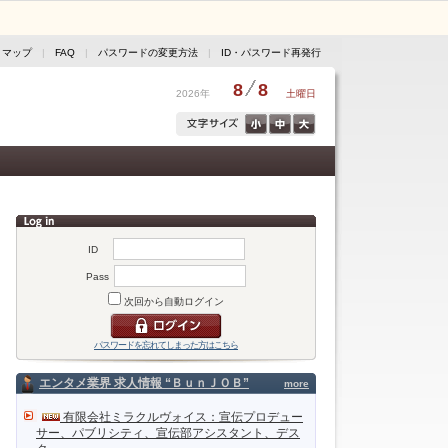
トマップ
|
FAQ
|
パスワードの変更方法
|
ID・パスワード再発行
8
8
2026年
土曜日
ID
Pass
次回から自動ログイン
パスワードを忘れてしまった方はこちら
エンタメ業界 求人情報 “ＢｕｎＪＯＢ”
more
有限会社ミラクルヴォイス：宣伝プロデュー
サー、パブリシティ、宣伝部アシスタント、デス