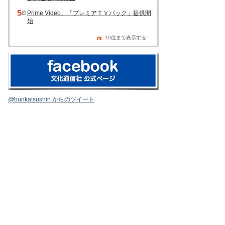
Prime Video、「プレミアＴＶパック」提供開
始
10位まで表示する
@bunkatsushin からのツイート