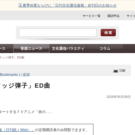
🗓️ 夏季休業ならびに「日刊文化通信速報」休刊日のお知らせ
サービス一覧
|
購読申込
|
サイ
ース
音楽ニュース
文化通信バラエティ
コラム
「ドッジ弾子」ED曲
ドッジ弾子」ED曲
2026年05月09日
タートするＴＶアニメ「炎の……
報（日刊紙＋Web）」
の定期購読者のみ閲覧できます。