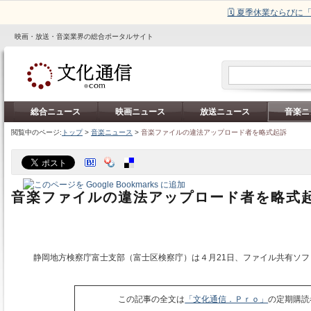
🗓️ 夏季休業ならび
映画・放送・音楽業界の総合ポータルサイト
総合ニュース
映画ニュース
放送ニュース
音楽ニ
閲覧中のページ:
トップ
>
音楽ニュース
>
音楽ファイルの違法アップロード者を略式起訴
音楽ファイルの違法アップロード者を略式
静岡地方検察庁富士支部（富士区検察庁）は４月21日、ファイル共有ソフ
この記事の全文は
「文化通信．Ｐｒｏ」
の定期購読