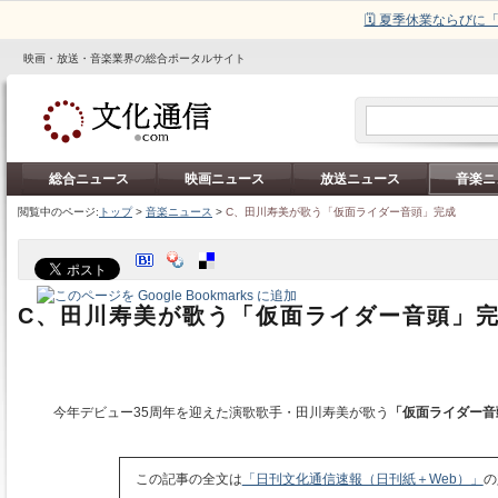
🗓️ 夏季休業ならび
映画・放送・音楽業界の総合ポータルサイト
総合ニュース
映画ニュース
放送ニュース
音楽ニ
閲覧中のページ:
トップ
>
音楽ニュース
>
C、田川寿美が歌う「仮面ライダー音頭」完成
C、田川寿美が歌う「仮面ライダー音頭」
今年デビュー35周年を迎えた演歌歌手・田川寿美が歌う
「仮面ライダー音
この記事の全文は
「日刊文化通信速報（日刊紙＋Web）」
の