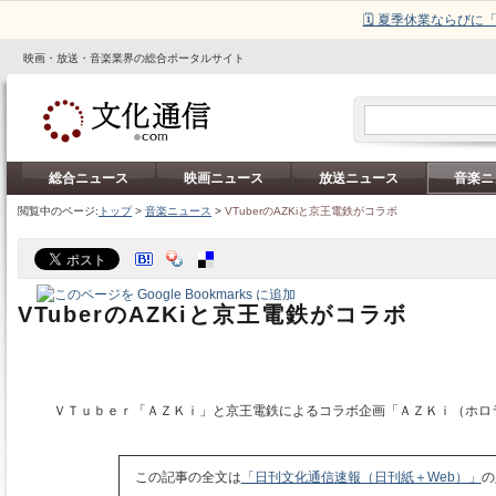
🗓️ 夏季休業ならび
映画・放送・音楽業界の総合ポータルサイト
総合ニュース
映画ニュース
放送ニュース
音楽ニ
閲覧中のページ:
トップ
>
音楽ニュース
>
VTuberのAZKiと京王電鉄がコラボ
VTuberのAZKiと京王電鉄がコラボ
ＶＴｕｂｅｒ「ＡＺＫｉ」と京王電鉄によるコラボ企画「ＡＺＫｉ（ホロ
この記事の全文は
「日刊文化通信速報（日刊紙＋Web）」
の