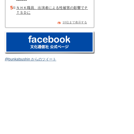
ＮＨＫ職員、出演者による性被害の影響でＰ
ＴＳＤに
10位まで表示する
@bunkatsushin からのツイート