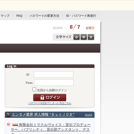
トマップ
|
FAQ
|
パスワードの変更方法
|
ID・パスワード再発行
8
7
2026年
金曜日
ID
Pass
次回から自動ログイン
パスワードを忘れてしまった方はこちら
エンタメ業界 求人情報 “ＢｕｎＪＯＢ”
more
有限会社ミラクルヴォイス：宣伝プロデュー
サー、パブリシティ、宣伝部アシスタント、デス