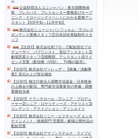
ク
公益財団法人ユニジャパン：東京国際映画
祭 プレスパス・プレスセンター業務及びオープ
ニング・クロージングイベントにかかる業務アシ
スタント【9月中旬～11月中旬】
株式会社ニュージャパンフィルム：①コレス
ポンデンス業務スタッフ②日本語吹替版制作スタ
ッフ
【注目!!】株式会社彩プロ：①配給宣伝プロ
デューサー、パブリシスト、宣伝アシスタント②
劇場営業スタッフ③国際部、アシスタント④ライ
センス営業（配信権（VOD）、TV権の販売）
【注目!!】株式会社ヴィレッヂ：【映像／演劇事
業】宣伝および宣伝補佐
【注目!!】独立行政法人国際交流基金：日本映画
の上映会や配信、専門家交流事業等の準備・調整
業務担当者
【注目!!】クランチロール：①シニア・プロデュ
ーサー②シニア・ロヤリティーズ・アナリスト③
コンテンツ・アクイジション・アソシエイト
【注目!!】株式会社ソニー・ピクチャーズ エンタ
テインメント：映画部門 営業部／劇場公開作品の
配給営業
【注目!!】株式会社アマゾンラテルナ：ライブビ