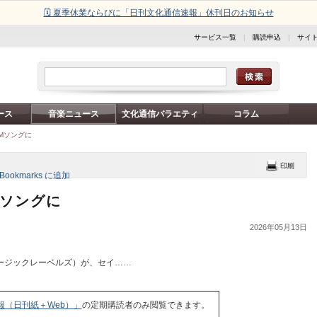
🗓️ 夏季休業ならびに「日刊文化通信速報」休刊日のお知らせ
サービス一覧
|
購読申込
|
サイ
ース
音楽ニュース
文化通信バラエティ
コラム
CMソングに
Mソングに
2026年05月13日
ージックレーベルズ）が、セイ……
報（日刊紙＋Web）」
の定期購読者のみ閲覧できます。