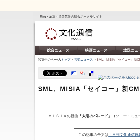
映画・放送・音楽業界の総合ポータルサイト
総合ニュース
映画ニュース
放送ニュ
閲覧中のページ:
トップ
>
音楽ニュース
>
SML、MISIA「セイコー」新
SML、MISIA「セイコー」新C
ＭＩＳＩＡの新曲
「太陽のパレード」
（ソニー・ミュ
この記事の全文は
「日刊文化通信速