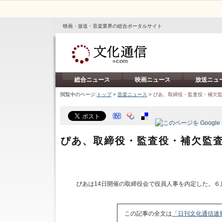
映画・放送・音楽業界の総合ポータルサイト
総合ニュース
映画ニュース
放送ニュ
閲覧中のページ:
トップ
>
音楽ニュース
>
ぴあ、取締役・監査役・補欠
ぴあ、取締役・監査役・補欠監
ぴあは14日開催の取締役会で役員人事を内定した。６月
この記事の全文は
「日刊文化通信速