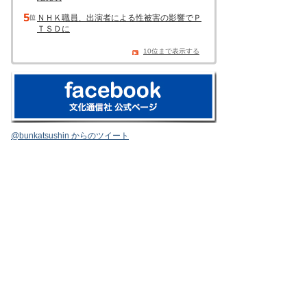
ＮＨＫ職員、出演者による性被害の影響でＰ
ＴＳＤに
10位まで表示する
@bunkatsushin からのツイート