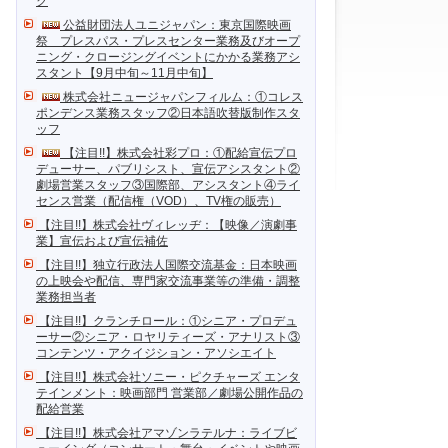
ク
公益財団法人ユニジャパン：東京国際映画
祭 プレスパス・プレスセンター業務及びオープ
ニング・クロージングイベントにかかる業務アシ
スタント【9月中旬～11月中旬】
株式会社ニュージャパンフィルム：①コレス
ポンデンス業務スタッフ②日本語吹替版制作スタ
ッフ
【注目!!】株式会社彩プロ：①配給宣伝プロ
デューサー、パブリシスト、宣伝アシスタント②
劇場営業スタッフ③国際部、アシスタント④ライ
センス営業（配信権（VOD）、TV権の販売）
【注目!!】株式会社ヴィレッヂ：【映像／演劇事
業】宣伝および宣伝補佐
【注目!!】独立行政法人国際交流基金：日本映画
の上映会や配信、専門家交流事業等の準備・調整
業務担当者
【注目!!】クランチロール：①シニア・プロデュ
ーサー②シニア・ロヤリティーズ・アナリスト③
コンテンツ・アクイジション・アソシエイト
【注目!!】株式会社ソニー・ピクチャーズ エンタ
テインメント：映画部門 営業部／劇場公開作品の
配給営業
【注目!!】株式会社アマゾンラテルナ：ライブビ