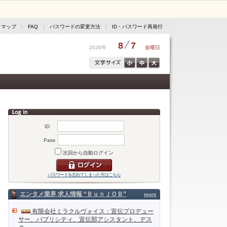
トマップ
|
FAQ
|
パスワードの変更方法
|
ID・パスワード再発行
8
7
2026年
金曜日
ID
Pass
次回から自動ログイン
パスワードを忘れてしまった方はこちら
エンタメ業界 求人情報 “ＢｕｎＪＯＢ”
more
有限会社ミラクルヴォイス：宣伝プロデュー
サー、パブリシティ、宣伝部アシスタント、デス