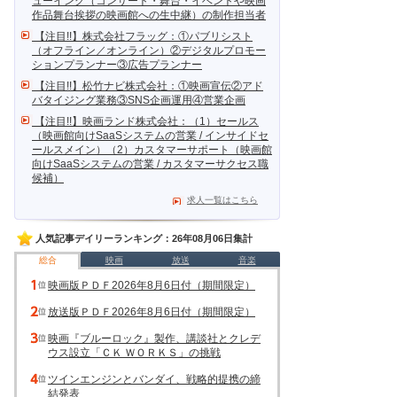
ューイング（コンサート・舞台・イベントや映画
作品舞台挨拶の映画館への生中継）の制作担当者
【注目!!】株式会社フラッグ：①パブリシスト
（オフライン／オンライン）②デジタルプロモー
ションプランナー③広告プランナー
【注目!!】松竹ナビ株式会社：①映画宣伝②アド
バタイジング業務③SNS企画運用④営業企画
【注目!!】映画ランド株式会社：（1）セールス
（映画館向けSaaSシステムの営業 / インサイドセ
ールスメイン）（2）カスタマーサポート（映画館
向けSaaSシステムの営業 / カスタマーサクセス職
候補）
求人一覧はこちら
人気記事デイリーランキング：26年08月06日集計
総合
映画
放送
音楽
映画版ＰＤＦ2026年8月6日付（期間限定）
放送版ＰＤＦ2026年8月6日付（期間限定）
映画『ブルーロック』製作、講談社とクレデ
ウス設立「ＣＫ ＷＯＲＫＳ」の挑戦
ツインエンジンとバンダイ、戦略的提携の締
結発表