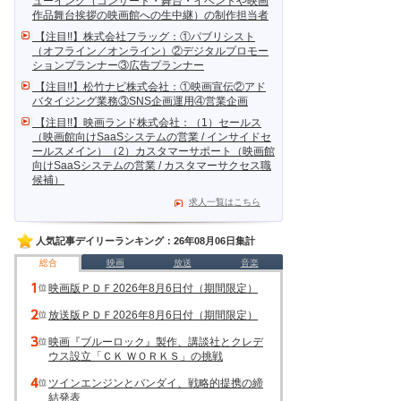
ューイング（コンサート・舞台・イベントや映画
作品舞台挨拶の映画館への生中継）の制作担当者
【注目!!】株式会社フラッグ：①パブリシスト
（オフライン／オンライン）②デジタルプロモー
ションプランナー③広告プランナー
【注目!!】松竹ナビ株式会社：①映画宣伝②アド
バタイジング業務③SNS企画運用④営業企画
【注目!!】映画ランド株式会社：（1）セールス
（映画館向けSaaSシステムの営業 / インサイドセ
ールスメイン）（2）カスタマーサポート（映画館
向けSaaSシステムの営業 / カスタマーサクセス職
候補）
求人一覧はこちら
人気記事デイリーランキング：26年08月06日集計
総合
映画
放送
音楽
映画版ＰＤＦ2026年8月6日付（期間限定）
放送版ＰＤＦ2026年8月6日付（期間限定）
映画『ブルーロック』製作、講談社とクレデ
ウス設立「ＣＫ ＷＯＲＫＳ」の挑戦
ツインエンジンとバンダイ、戦略的提携の締
結発表