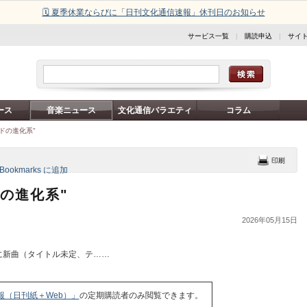
🗓️ 夏季休業ならびに「日刊文化通信速報」休刊日のお知らせ
サービス一覧
|
購読申込
|
サイ
ース
音楽ニュース
文化通信バラエティ
コラム
ドの進化系"
の進化系"
2026年05月15日
日に新曲（タイトル未定、テ……
報（日刊紙＋Web）」
の定期購読者のみ閲覧できます。