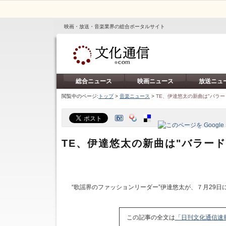
映画・放送・音楽業界の総合ポータルサイト
総合ニュース
映画ニュース
放送ニュ
閲覧中のページ:
トップ
>
音楽ニュース
>
TE、伊達悠太の新曲は"バラー
TE、伊達悠太の新曲は"バラード
“歌謡界のファッションリーダー”伊達悠太が、７月29
この記事の全文は
「日刊文化通信速