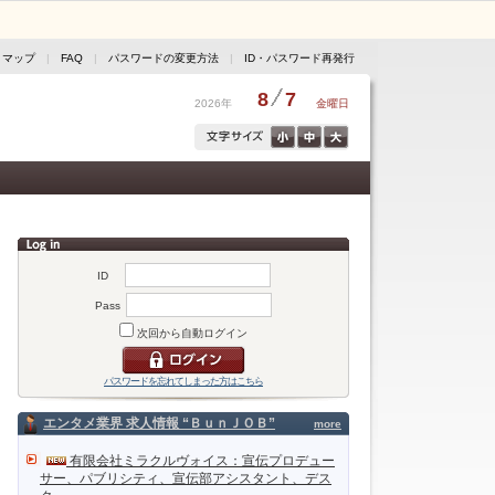
トマップ
|
FAQ
|
パスワードの変更方法
|
ID・パスワード再発行
8
7
2026年
金曜日
ID
Pass
次回から自動ログイン
パスワードを忘れてしまった方はこちら
エンタメ業界 求人情報 “ＢｕｎＪＯＢ”
more
有限会社ミラクルヴォイス：宣伝プロデュー
サー、パブリシティ、宣伝部アシスタント、デス