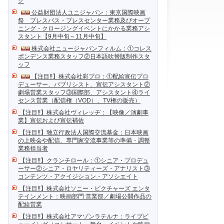
ク
公益財団法人ユニジャパン：東京国際映画
祭 プレスパス・プレスセンター業務及びオープ
ニング・クロージングイベントにかかる業務アシ
スタント【9月中旬～11月中旬】
株式会社ニュージャパンフィルム：①コレス
ポンデンス業務スタッフ②日本語吹替版制作スタ
ッフ
【注目!!】株式会社彩プロ：①配給宣伝プロ
デューサー、パブリシスト、宣伝アシスタント②
劇場営業スタッフ③国際部、アシスタント④ライ
センス営業（配信権（VOD）、TV権の販売）
【注目!!】株式会社ヴィレッヂ：【映像／演劇事
業】宣伝および宣伝補佐
【注目!!】独立行政法人国際交流基金：日本映画
の上映会や配信、専門家交流事業等の準備・調整
業務担当者
【注目!!】クランチロール：①シニア・プロデュ
ーサー②シニア・ロヤリティーズ・アナリスト③
コンテンツ・アクイジション・アソシエイト
【注目!!】株式会社ソニー・ピクチャーズ エンタ
テインメント：映画部門 営業部／劇場公開作品の
配給営業
【注目!!】株式会社アマゾンラテルナ：ライブビ