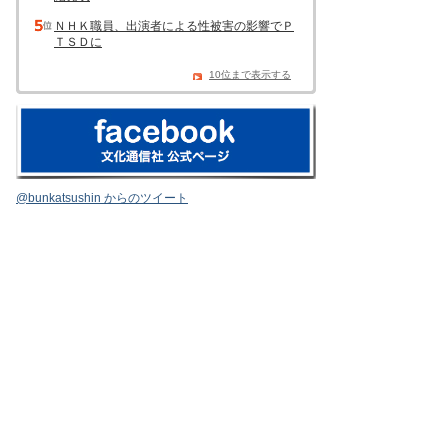
ＮＨＫ職員、出演者による性被害の影響でＰ
ＴＳＤに
10位まで表示する
@bunkatsushin からのツイート