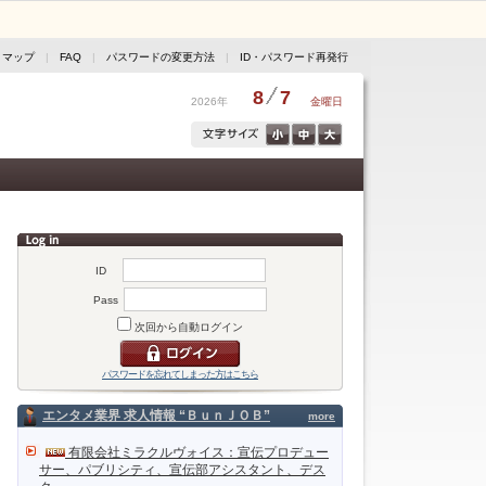
トマップ
|
FAQ
|
パスワードの変更方法
|
ID・パスワード再発行
8
7
2026年
金曜日
ID
Pass
次回から自動ログイン
パスワードを忘れてしまった方はこちら
エンタメ業界 求人情報 “ＢｕｎＪＯＢ”
more
有限会社ミラクルヴォイス：宣伝プロデュー
サー、パブリシティ、宣伝部アシスタント、デス