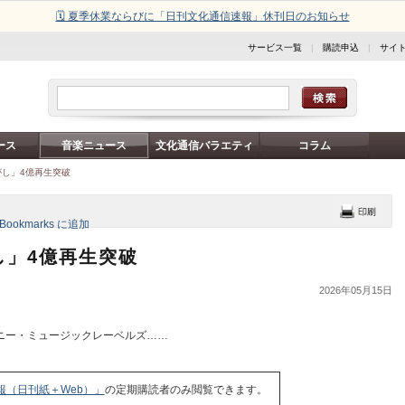
🗓️ 夏季休業ならびに「日刊文化通信速報」休刊日のお知らせ
サービス一覧
|
購読申込
|
サイ
ース
音楽ニュース
文化通信バラエティ
コラム
がし」4億再生突破
し」4億再生突破
2026年05月15日
ニー・ミュージックレーベルズ……
報（日刊紙＋Web）」
の定期購読者のみ閲覧できます。