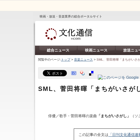
映画・放送・音楽業界の総合ポータルサイト
総合ニュース
映画ニュース
放送ニュ
閲覧中のページ:
トップ
>
音楽ニュース
>
SML、菅田将暉「まちがいさ
SML、菅田将暉「まちがいさが
俳優／歌手・菅田将暉の楽曲
「まちがいさがし」
（ソ
この記事の全文は
「日刊文化通信速