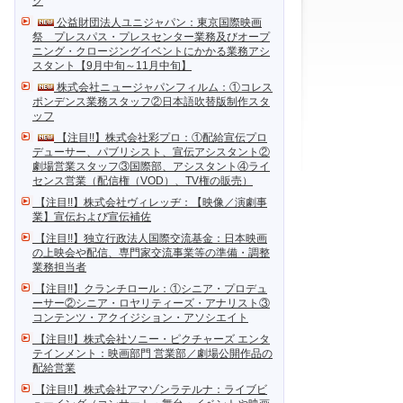
ク
公益財団法人ユニジャパン：東京国際映画
祭 プレスパス・プレスセンター業務及びオープ
ニング・クロージングイベントにかかる業務アシ
スタント【9月中旬～11月中旬】
株式会社ニュージャパンフィルム：①コレス
ポンデンス業務スタッフ②日本語吹替版制作スタ
ッフ
【注目!!】株式会社彩プロ：①配給宣伝プロ
デューサー、パブリシスト、宣伝アシスタント②
劇場営業スタッフ③国際部、アシスタント④ライ
センス営業（配信権（VOD）、TV権の販売）
【注目!!】株式会社ヴィレッヂ：【映像／演劇事
業】宣伝および宣伝補佐
【注目!!】独立行政法人国際交流基金：日本映画
の上映会や配信、専門家交流事業等の準備・調整
業務担当者
【注目!!】クランチロール：①シニア・プロデュ
ーサー②シニア・ロヤリティーズ・アナリスト③
コンテンツ・アクイジション・アソシエイト
【注目!!】株式会社ソニー・ピクチャーズ エンタ
テインメント：映画部門 営業部／劇場公開作品の
配給営業
【注目!!】株式会社アマゾンラテルナ：ライブビ