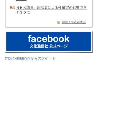
ＮＨＫ職員、出演者による性被害の影響でＰ
ＴＳＤに
10位まで表示する
@bunkatsushin からのツイート