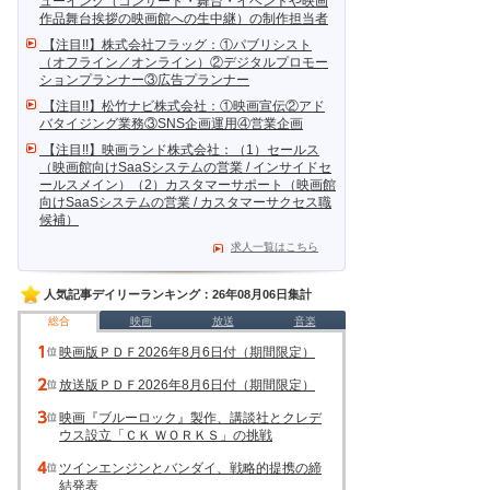
ューイング（コンサート・舞台・イベントや映画
作品舞台挨拶の映画館への生中継）の制作担当者
【注目!!】株式会社フラッグ：①パブリシスト
（オフライン／オンライン）②デジタルプロモー
ションプランナー③広告プランナー
【注目!!】松竹ナビ株式会社：①映画宣伝②アド
バタイジング業務③SNS企画運用④営業企画
【注目!!】映画ランド株式会社：（1）セールス
（映画館向けSaaSシステムの営業 / インサイドセ
ールスメイン）（2）カスタマーサポート（映画館
向けSaaSシステムの営業 / カスタマーサクセス職
候補）
求人一覧はこちら
人気記事デイリーランキング：26年08月06日集計
総合
映画
放送
音楽
映画版ＰＤＦ2026年8月6日付（期間限定）
放送版ＰＤＦ2026年8月6日付（期間限定）
映画『ブルーロック』製作、講談社とクレデ
ウス設立「ＣＫ ＷＯＲＫＳ」の挑戦
ツインエンジンとバンダイ、戦略的提携の締
結発表