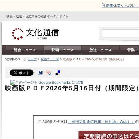
🗓️ 夏季休業ならび
映画・放送・音楽業界の総合ポータルサイト
総合ニュース
映画ニュース
放送ニュース
音楽ニ
閲覧中のページ:
トップ
>
映画ニュース
>
映画版ＰＤＦ2026年5月16日付（期間限定）
映画版ＰＤＦ2026年5月16日付（期間限定
この記事の全文は
「日刊文化通信速報（日刊紙＋Web）」
の