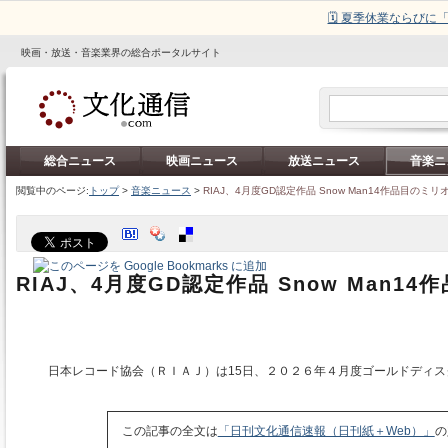
🗓️ 夏季休業ならび
映画・放送・音楽業界の総合ポータルサイト
総合ニュース
映画ニュース
放送ニュース
音楽ニ
閲覧中のページ:
トップ
>
音楽ニュース
>
RIAJ、4月度GD認定作品 Snow Man14作品目のミリ
RIAJ、4月度GD認定作品 Snow Man1
日本レコード協会（ＲＩＡＪ）は15日、２０２６年４月度ゴールドディス
この記事の全文は
「日刊文化通信速報（日刊紙＋Web）」
の