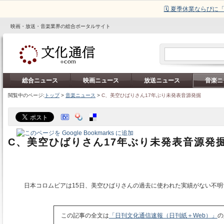
🗓️ 夏季休業ならび
映画・放送・音楽業界の総合ポータルサイト
総合ニュース
映画ニュース
放送ニュース
音楽ニ
閲覧中のページ:
トップ
>
音楽ニュース
>
C、美空ひばりさん17年ぶり未発表音源発掘
C、美空ひばりさん17年ぶり未発表音源発
日本コロムビアは15日、美空ひばりさんの過去に使われた実績がない不明
この記事の全文は
「日刊文化通信速報（日刊紙＋Web）」
の