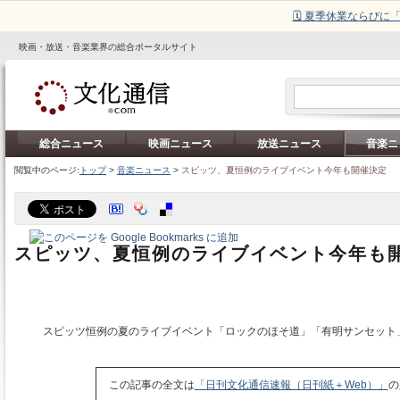
🗓️ 夏季休業ならび
映画・放送・音楽業界の総合ポータルサイト
総合ニュース
映画ニュース
放送ニュース
音楽ニ
閲覧中のページ:
トップ
>
音楽ニュース
>
スピッツ、夏恒例のライブイベント今年も開催決定
スピッツ、夏恒例のライブイベント今年も
スピッツ恒例の夏のライブイベント「ロックのほそ道」「有明サンセット
この記事の全文は
「日刊文化通信速報（日刊紙＋Web）」
の