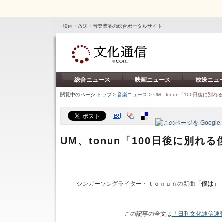
映画・放送・音楽業界の総合ポータルサイト
総合ニュース
映画ニュース
放送ニュ
閲覧中のページ:
トップ
>
音楽ニュース
>
UM、tonun「100日後に別
UM、tonun「100日後に別れ
シンガーソングライター・ｔｏｎｕｎの新曲
「僕は」
この記事の全文は
「日刊文化通信速