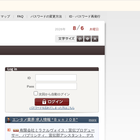
トマップ
|
FAQ
|
パスワードの変更方法
|
ID・パスワード再発行
8
6
2026年
木曜日
ID
Pass
次回から自動ログイン
パスワードを忘れてしまった方はこちら
エンタメ業界 求人情報 “ＢｕｎＪＯＢ”
more
有限会社ミラクルヴォイス：宣伝プロデュー
サー、パブリシティ、宣伝部アシスタント、デス