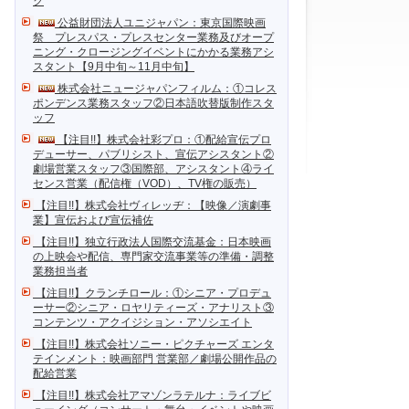
ク
公益財団法人ユニジャパン：東京国際映画
祭 プレスパス・プレスセンター業務及びオープ
ニング・クロージングイベントにかかる業務アシ
スタント【9月中旬～11月中旬】
株式会社ニュージャパンフィルム：①コレス
ポンデンス業務スタッフ②日本語吹替版制作スタ
ッフ
【注目!!】株式会社彩プロ：①配給宣伝プロ
デューサー、パブリシスト、宣伝アシスタント②
劇場営業スタッフ③国際部、アシスタント④ライ
センス営業（配信権（VOD）、TV権の販売）
【注目!!】株式会社ヴィレッヂ：【映像／演劇事
業】宣伝および宣伝補佐
【注目!!】独立行政法人国際交流基金：日本映画
の上映会や配信、専門家交流事業等の準備・調整
業務担当者
【注目!!】クランチロール：①シニア・プロデュ
ーサー②シニア・ロヤリティーズ・アナリスト③
コンテンツ・アクイジション・アソシエイト
【注目!!】株式会社ソニー・ピクチャーズ エンタ
テインメント：映画部門 営業部／劇場公開作品の
配給営業
【注目!!】株式会社アマゾンラテルナ：ライブビ