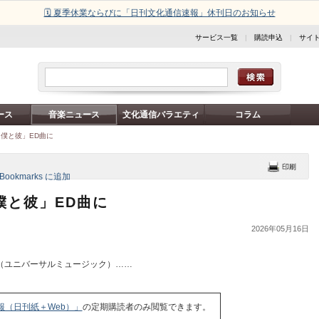
🗓️ 夏季休業ならびに「日刊文化通信速報」休刊日のお知らせ
サービス一覧
|
購読申込
|
サイ
ース
音楽ニュース
文化通信バラエティ
コラム
れる僕と彼」ED曲に
る僕と彼」ED曲に
2026年05月16日
（ユニバーサルミュージック）……
報（日刊紙＋Web）」
の定期購読者のみ閲覧できます。