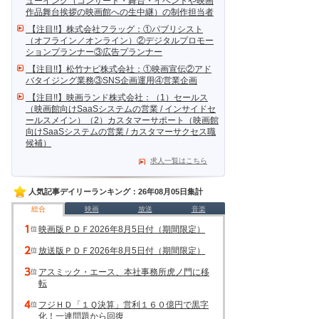
ューイング（コンサート・舞台・イベントや映画
作品舞台挨拶の映画館への生中継）の制作担当者
【注目!!】株式会社フラッグ：①パブリシスト
（オフライン／オンライン）②デジタルプロモー
ションプランナー③広告プランナー
【注目!!】松竹ナビ株式会社：①映画宣伝②アド
バタイジング業務③SNS企画運用④営業企画
【注目!!】映画ランド株式会社：（1）セールス
（映画館向けSaaSシステムの営業 / インサイドセ
ールスメイン）（2）カスタマーサポート（映画館
向けSaaSシステムの営業 / カスタマーサクセス職
候補）
求人一覧はこちら
人気記事デイリーランキング：26年08月05日集計
総合
映画
放送
音楽
映画版ＰＤＦ2026年8月5日付（期間限定）
放送版ＰＤＦ2026年8月5日付（期間限定）
アスミック・エース、本社事務所虎ノ門に移
転
フジＨＤ「１Ｑ決算」営利１６０億円で黒字
化！一連問題から回復