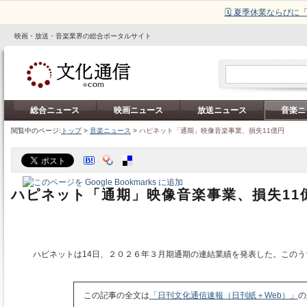
🗓️ 夏季休業ならび
映画・放送・音楽業界の総合ポータルサイト
総合ニュース
映画ニュース
放送ニュース
音楽ニ
閲覧中のページ:
トップ
>
音楽ニュース
>
ハピネット「通期」映像音楽事業、損失11億円
ハピネット「通期」映像音楽事業、損失11
ハピネットは14日、２０２６年３月期通期の連結業績を発表した。このう
この記事の全文は
「日刊文化通信速報（日刊紙＋Web）」
の