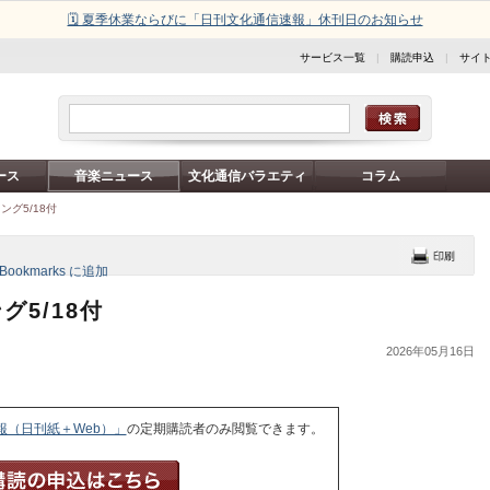
🗓️ 夏季休業ならびに「日刊文化通信速報」休刊日のお知らせ
サービス一覧
|
購読申込
|
サイ
ース
音楽ニュース
文化通信バラエティ
コラム
グ5/18付
5/18付
2026年05月16日
報（日刊紙＋Web）」
の定期購読者のみ閲覧できます。