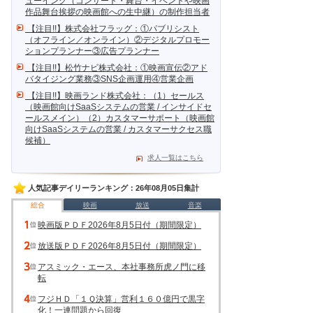
ューイング（コンサート・舞台・イベントや映画
作品舞台挨拶の映画館への生中継）の制作担当者
【注目!!】株式会社フラッグ：①パブリシスト
（オフライン／オンライン）②デジタルプロモー
ションプランナー③広告プランナー
【注目!!】松竹ナビ株式会社：①映画宣伝②アド
バタイジング業務③SNS企画運用④営業企画
【注目!!】映画ランド株式会社：（1）セールス
（映画館向けSaaSシステムの営業 / インサイドセ
ールスメイン）（2）カスタマーサポート（映画館
向けSaaSシステムの営業 / カスタマーサクセス職
候補）
求人一覧はこちら
人気記事デイリーランキング：26年08月05日集計
総合
映画
放送
音楽
映画版ＰＤＦ2026年8月5日付（期間限定）
放送版ＰＤＦ2026年8月5日付（期間限定）
アスミック・エース、本社事務所虎ノ門に移
転
フジＨＤ「１Ｑ決算」営利１６０億円で黒字
化！一連問題から回復