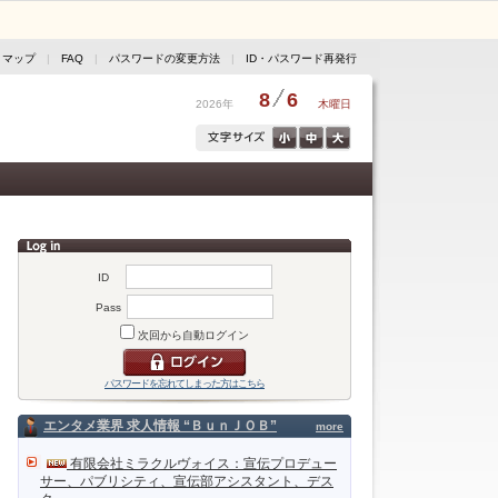
トマップ
|
FAQ
|
パスワードの変更方法
|
ID・パスワード再発行
8
6
2026年
木曜日
ID
Pass
次回から自動ログイン
パスワードを忘れてしまった方はこちら
エンタメ業界 求人情報 “ＢｕｎＪＯＢ”
more
有限会社ミラクルヴォイス：宣伝プロデュー
サー、パブリシティ、宣伝部アシスタント、デス