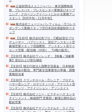
ク
公益財団法人ユニジャパン：東京国際映画
祭 プレスパス・プレスセンター業務及びオープ
ニング・クロージングイベントにかかる業務アシ
スタント【9月中旬～11月中旬】
株式会社ニュージャパンフィルム：①コレス
ポンデンス業務スタッフ②日本語吹替版制作スタ
ッフ
【注目!!】株式会社彩プロ：①配給宣伝プロ
デューサー、パブリシスト、宣伝アシスタント②
劇場営業スタッフ③国際部、アシスタント④ライ
センス営業（配信権（VOD）、TV権の販売）
【注目!!】株式会社ヴィレッヂ：【映像／演劇事
業】宣伝および宣伝補佐
【注目!!】独立行政法人国際交流基金：日本映画
の上映会や配信、専門家交流事業等の準備・調整
業務担当者
【注目!!】クランチロール：①シニア・プロデュ
ーサー②シニア・ロヤリティーズ・アナリスト③
コンテンツ・アクイジション・アソシエイト
【注目!!】株式会社ソニー・ピクチャーズ エンタ
テインメント：映画部門 営業部／劇場公開作品の
配給営業
【注目!!】株式会社アマゾンラテルナ：ライブビ