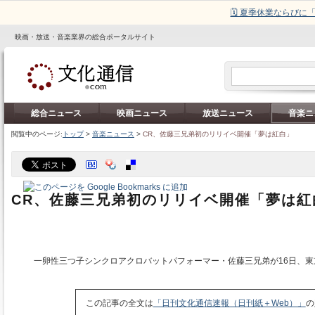
🗓️ 夏季休業ならび
映画・放送・音楽業界の総合ポータルサイト
総合ニュース
映画ニュース
放送ニュース
音楽ニ
閲覧中のページ:
トップ
>
音楽ニュース
>
CR、佐藤三兄弟初のリリイベ開催「夢は紅白」
CR、佐藤三兄弟初のリリイベ開催「夢は紅
一卵性三つ子シンクロアクロバットパフォーマー・佐藤三兄弟が16日、東
この記事の全文は
「日刊文化通信速報（日刊紙＋Web）」
の