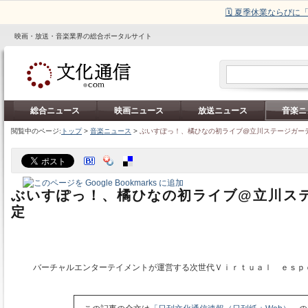
🗓️ 夏季休業ならび
映画・放送・音楽業界の総合ポータルサイト
総合ニュース
映画ニュース
放送ニュース
音楽ニ
閲覧中のページ:
トップ
>
音楽ニュース
>
ぶいすぽっ！、橘ひなの初ライブ@立川ステージガー
ぶいすぽっ！、橘ひなの初ライブ@立川ス
定
バーチャルエンターテイメントが運営する次世代Ｖｉｒｔｕａｌ ｅｓｐ