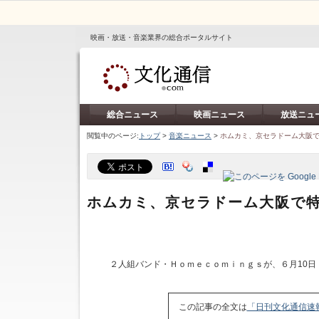
映画・放送・音楽業界の総合ポータルサイト
総合ニュース
映画ニュース
放送ニュ
閲覧中のページ:
トップ
>
音楽ニュース
>
ホムカミ、京セラドーム大阪
ホムカミ、京セラドーム大阪で
２人組バンド・Ｈｏｍｅｃｏｍｉｎｇｓが、６月10日
この記事の全文は
「日刊文化通信速