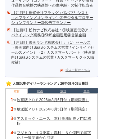
ューイング（コンサート・舞台・イベントや映画
作品舞台挨拶の映画館への生中継）の制作担当者
【注目!!】株式会社フラッグ：①パブリシスト
（オフライン／オンライン）②デジタルプロモー
ションプランナー③広告プランナー
【注目!!】松竹ナビ株式会社：①映画宣伝②アド
バタイジング業務③SNS企画運用④営業企画
【注目!!】映画ランド株式会社：（1）セールス
（映画館向けSaaSシステムの営業 / インサイドセ
ールスメイン）（2）カスタマーサポート（映画館
向けSaaSシステムの営業 / カスタマーサクセス職
候補）
求人一覧はこちら
人気記事デイリーランキング：26年08月05日集計
総合
映画
放送
音楽
映画版ＰＤＦ2026年8月5日付（期間限定）
放送版ＰＤＦ2026年8月5日付（期間限定）
アスミック・エース、本社事務所虎ノ門に移
転
フジＨＤ「１Ｑ決算」営利１６０億円で黒字
化！一連問題から回復