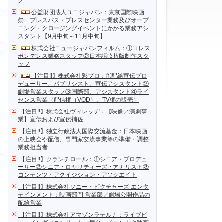
ク
公益財団法人ユニジャパン：東京国際映画
祭 プレスパス・プレスセンター業務及びオープ
ニング・クロージングイベントにかかる業務アシ
スタント【9月中旬～11月中旬】
株式会社ニュージャパンフィルム：①コレス
ポンデンス業務スタッフ②日本語吹替版制作スタ
ッフ
【注目!!】株式会社彩プロ：①配給宣伝プロ
デューサー、パブリシスト、宣伝アシスタント②
劇場営業スタッフ③国際部、アシスタント④ライ
センス営業（配信権（VOD）、TV権の販売）
【注目!!】株式会社ヴィレッヂ：【映像／演劇事
業】宣伝および宣伝補佐
【注目!!】独立行政法人国際交流基金：日本映画
の上映会や配信、専門家交流事業等の準備・調整
業務担当者
【注目!!】クランチロール：①シニア・プロデュ
ーサー②シニア・ロヤリティーズ・アナリスト③
コンテンツ・アクイジション・アソシエイト
【注目!!】株式会社ソニー・ピクチャーズ エンタ
テインメント：映画部門 営業部／劇場公開作品の
配給営業
【注目!!】株式会社アマゾンラテルナ：ライブビ