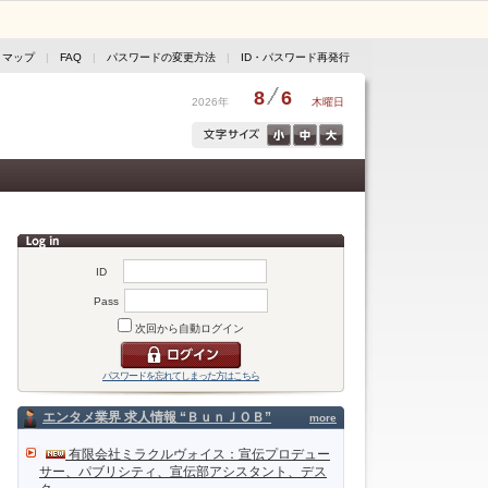
トマップ
|
FAQ
|
パスワードの変更方法
|
ID・パスワード再発行
8
6
2026年
木曜日
ID
Pass
次回から自動ログイン
パスワードを忘れてしまった方はこちら
エンタメ業界 求人情報 “ＢｕｎＪＯＢ”
more
有限会社ミラクルヴォイス：宣伝プロデュー
サー、パブリシティ、宣伝部アシスタント、デス