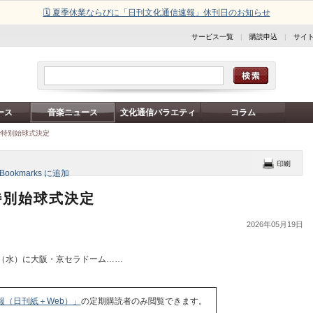
🗓️ 夏季休業ならびに「日刊文化通信速報」休刊日のお知らせ
サービス一覧
|
購読申込
|
サイ
ース
音楽ニュース
文化通信バラエティ
コラム
で特別始球式決定
特別始球式決定
2026年05月19日
（水）に大阪・京セラドーム……
報（日刊紙＋Web）」
の定期購読者のみ閲覧できます。