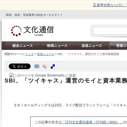
🗓️ 夏季休業ならび
映画・放送・音楽業界の総合ポータルサイト
総合ニュース
映画ニュース
放送ニュース
音楽ニ
閲覧中のページ:
トップ
>
音楽ニュース
>
SBI、「ツイキャス」運営のモイと資本業務提携
SBI、「ツイキャス」運営のモイと資本業
ＳＢＩホールディングスは19日、ライブ配信プラットフォーム「ツイキャ
この記事の全文は
「日刊文化通信速報（日刊紙＋Web）」
の