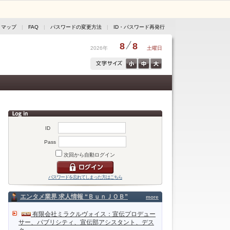
トマップ
|
FAQ
|
パスワードの変更方法
|
ID・パスワード再発行
8
8
2026年
土曜日
ID
Pass
次回から自動ログイン
パスワードを忘れてしまった方はこちら
エンタメ業界 求人情報 “ＢｕｎＪＯＢ”
more
有限会社ミラクルヴォイス：宣伝プロデュー
サー、パブリシティ、宣伝部アシスタント、デス