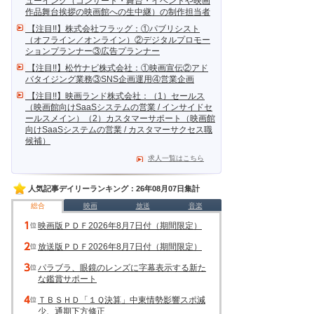
ューイング（コンサート・舞台・イベントや映画
作品舞台挨拶の映画館への生中継）の制作担当者
【注目!!】株式会社フラッグ：①パブリシスト
（オフライン／オンライン）②デジタルプロモー
ションプランナー③広告プランナー
【注目!!】松竹ナビ株式会社：①映画宣伝②アド
バタイジング業務③SNS企画運用④営業企画
【注目!!】映画ランド株式会社：（1）セールス
（映画館向けSaaSシステムの営業 / インサイドセ
ールスメイン）（2）カスタマーサポート（映画館
向けSaaSシステムの営業 / カスタマーサクセス職
候補）
求人一覧はこちら
人気記事デイリーランキング：26年08月07日集計
総合
映画
放送
音楽
映画版ＰＤＦ2026年8月7日付（期間限定）
放送版ＰＤＦ2026年8月7日付（期間限定）
パラブラ、眼鏡のレンズに字幕表示する新た
な鑑賞サポート
ＴＢＳＨＤ「１Ｑ決算」中東情勢影響スポ減
少、通期下方修正