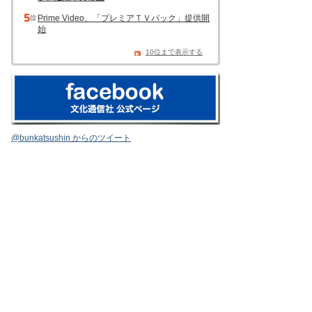
Prime Video、「プレミアＴＶパック」提供開
始
10位まで表示する
@bunkatsushin からのツイート