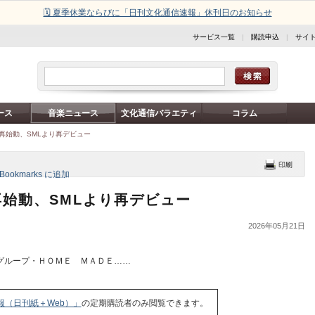
🗓️ 夏季休業ならびに「日刊文化通信速報」休刊日のお知らせ
サービス一覧
|
購読申込
|
サイ
ース
音楽ニュース
文化通信バラエティ
コラム
ぶり再始動、SMLより再デビュー
り再始動、SMLより再デビュー
2026年05月21日
グループ・ＨＯＭＥ ＭＡＤＥ……
報（日刊紙＋Web）」
の定期購読者のみ閲覧できます。