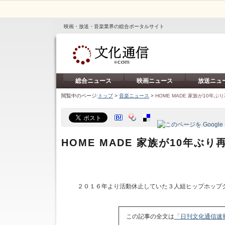
映画・放送・音楽業界の総合ポータルサイト
総合ニュース
映画ニュース
放送ニュ
閲覧中のページ:
トップ
>
音楽ニュース
>
HOME MADE 家族が10年
HOME MADE 家族が10年ぶ
２０１６年より活動休止していた３人組ヒップホップ
この記事の全文は
「日刊文化通信速