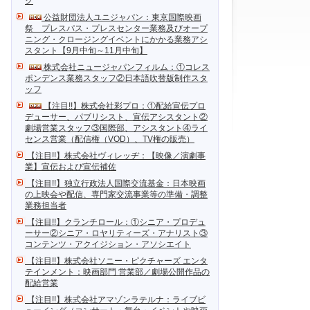
ク
公益財団法人ユニジャパン：東京国際映画
祭 プレスパス・プレスセンター業務及びオープ
ニング・クロージングイベントにかかる業務アシ
スタント【9月中旬～11月中旬】
株式会社ニュージャパンフィルム：①コレス
ポンデンス業務スタッフ②日本語吹替版制作スタ
ッフ
【注目!!】株式会社彩プロ：①配給宣伝プロ
デューサー、パブリシスト、宣伝アシスタント②
劇場営業スタッフ③国際部、アシスタント④ライ
センス営業（配信権（VOD）、TV権の販売）
【注目!!】株式会社ヴィレッヂ：【映像／演劇事
業】宣伝および宣伝補佐
【注目!!】独立行政法人国際交流基金：日本映画
の上映会や配信、専門家交流事業等の準備・調整
業務担当者
【注目!!】クランチロール：①シニア・プロデュ
ーサー②シニア・ロヤリティーズ・アナリスト③
コンテンツ・アクイジション・アソシエイト
【注目!!】株式会社ソニー・ピクチャーズ エンタ
テインメント：映画部門 営業部／劇場公開作品の
配給営業
【注目!!】株式会社アマゾンラテルナ：ライブビ