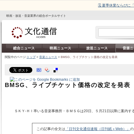
🗓️ 夏季休業ならび
映画・放送・音楽業界の総合ポータルサイト
総合ニュース
映画ニュース
放送ニュース
音楽ニ
閲覧中のページ:
トップ
>
音楽ニュース
>
BMSG、ライブチケット価格の改定を発表
BMSG、ライブチケット価格の改定を発表
ＳＫＹ‐ＨＩ率いる音楽事務所・ＢＭＳＧは20日、５月21日以降に案内す
この記事の全文は
「日刊文化通信速報（日刊紙＋Web）」
の