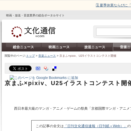
🗓️ 夏季休業ならび
映画・放送・音楽業界の総合ポータルサイト
総合ニュース
映画ニュース
放送ニュース
音楽ニ
閲覧中のページ:
トップ
>
音楽ニュース
>
京まふ×pixiv、U25イラストコンテスト開催
京まふ×pixiv、U25イラストコンテスト開
西日本最大級のマンガ・アニメ・ゲームの祭典「京都国際マンガ・アニメ
この記事の全文は
「日刊文化通信速報（日刊紙＋Web）」
の