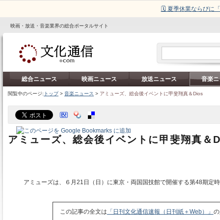
🗓️ 夏季休業ならび
映画・放送・音楽業界の総合ポータルサイト
総合ニュース
映画ニュース
放送ニュース
音楽ニ
閲覧中のページ:
トップ
>
音楽ニュース
>
アミューズ、総会後イベントに甲斐翔真＆Dios
アミューズ、総会後イベントに甲斐翔真＆Di
アミューズは、６月21日（日）に東京・両国国技館で開催する第48期定
この記事の全文は
「日刊文化通信速報（日刊紙＋Web）」
の