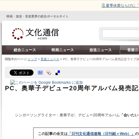
🗓️ 夏季休業ならび
映画・放送・音楽業界の総合ポータルサイト
総合ニュース
映画ニュース
放送ニュース
音楽ニ
閲覧中のページ:
トップ
>
音楽ニュース
>
PC、奥華子デビュー20周年アルバム発売記念ライブ
PC、奥華子デビュー20周年アルバム発売
シンガーソングライター・奥華子が、デビュー20周年アルバム
「会いたい
この記事の全文は
「日刊文化通信速報（日刊紙＋Web）」
の