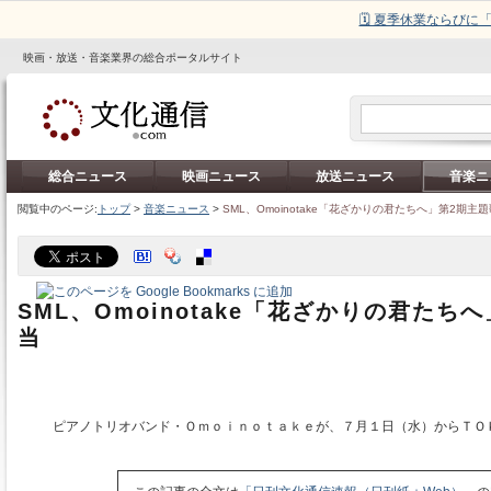
🗓️ 夏季休業ならび
映画・放送・音楽業界の総合ポータルサイト
総合ニュース
映画ニュース
放送ニュース
音楽ニ
閲覧中のページ:
トップ
>
音楽ニュース
>
SML、Omoinotake「花ざかりの君たちへ」第2期主
SML、Omoinotake「花ざかりの君たち
当
ピアノトリオバンド・Ｏｍｏｉｎｏｔａｋｅが、７月１日（水）からＴＯ