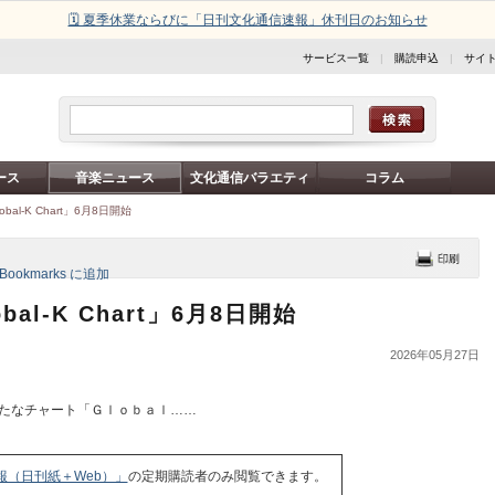
🗓️ 夏季休業ならびに「日刊文化通信速報」休刊日のお知らせ
サービス一覧
|
購読申込
|
サイ
ース
音楽ニュース
文化通信バラエティ
コラム
bal-K Chart」6月8日開始
bal-K Chart」6月8日開始
2026年05月27日
たなチャート「Ｇｌｏｂａｌ……
報（日刊紙＋Web）」
の定期購読者のみ閲覧できます。