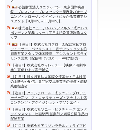
ク
公益財団法人ユニジャパン：東京国際映画
祭 プレスパス・プレスセンター業務及びオープ
ニング・クロージングイベントにかかる業務アシ
スタント【9月中旬～11月中旬】
株式会社ニュージャパンフィルム：①コレス
ポンデンス業務スタッフ②日本語吹替版制作スタ
ッフ
【注目!!】株式会社彩プロ：①配給宣伝プロ
デューサー、パブリシスト、宣伝アシスタント②
劇場営業スタッフ③国際部、アシスタント④ライ
センス営業（配信権（VOD）、TV権の販売）
【注目!!】株式会社ヴィレッヂ：【映像／演劇事
業】宣伝および宣伝補佐
【注目!!】独立行政法人国際交流基金：日本映画
の上映会や配信、専門家交流事業等の準備・調整
業務担当者
【注目!!】クランチロール：①シニア・プロデュ
ーサー②シニア・ロヤリティーズ・アナリスト③
コンテンツ・アクイジション・アソシエイト
【注目!!】株式会社ソニー・ピクチャーズ エンタ
テインメント：映画部門 営業部／劇場公開作品の
配給営業
【注目!!】株式会社アマゾンラテルナ：ライブビ