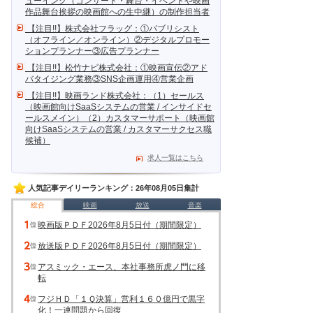
ューイング（コンサート・舞台・イベントや映画
作品舞台挨拶の映画館への生中継）の制作担当者
【注目!!】株式会社フラッグ：①パブリシスト
（オフライン／オンライン）②デジタルプロモー
ションプランナー③広告プランナー
【注目!!】松竹ナビ株式会社：①映画宣伝②アド
バタイジング業務③SNS企画運用④営業企画
【注目!!】映画ランド株式会社：（1）セールス
（映画館向けSaaSシステムの営業 / インサイドセ
ールスメイン）（2）カスタマーサポート（映画館
向けSaaSシステムの営業 / カスタマーサクセス職
候補）
求人一覧はこちら
人気記事デイリーランキング：26年08月05日集計
総合
映画
放送
音楽
映画版ＰＤＦ2026年8月5日付（期間限定）
放送版ＰＤＦ2026年8月5日付（期間限定）
アスミック・エース、本社事務所虎ノ門に移
転
フジＨＤ「１Ｑ決算」営利１６０億円で黒字
化！一連問題から回復