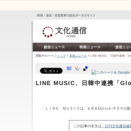
映画・放送・音楽業界の総合ポータルサイト
総合ニュース
映画ニュース
放送ニュ
閲覧中のページ:
トップ
>
音楽ニュース
>
LINE MUSIC、日韓中連携「Glo
LINE MUSIC、日韓中連携「Glo
ＬＩＮＥ ＭＵＳＩＣは、６月８日からＫ‐ＰＯＰの新
この記事の全文は
「日刊文化通信速