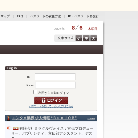
トマップ
|
FAQ
|
パスワードの変更方法
|
ID・パスワード再発行
8
6
2026年
木曜日
ID
Pass
次回から自動ログイン
パスワードを忘れてしまった方はこちら
エンタメ業界 求人情報 “ＢｕｎＪＯＢ”
more
有限会社ミラクルヴォイス：宣伝プロデュー
サー、パブリシティ、宣伝部アシスタント、デス