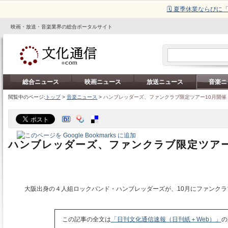
🗓️ 夏季休業ならび
映画・放送・音楽業界の総合ポータルサイト
総合ニュース
映画ニュース
放送ニュース
音楽ニ
閲覧中のページ:
トップ
>
音楽ニュース
>
ハンブレッダーズ、ファンクラブ限定ツアー10月開催
ハンブレッダーズ、ファンクラブ限定ツアー
大阪出身の４人組ロックバンド・ハンブレッダーズが、10月にファンクラ
この記事の全文は
「日刊文化通信速報（日刊紙＋Web）」
の