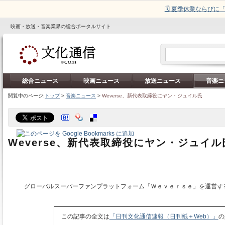
🗓️ 夏季休業ならび
映画・放送・音楽業界の総合ポータルサイト
総合ニュース
映画ニュース
放送ニュース
音楽ニ
閲覧中のページ:
トップ
>
音楽ニュース
>
Weverse、新代表取締役にヤン・ジュイル氏
Weverse、新代表取締役にヤン・ジュイル
グローバルスーパーファンプラットフォーム「Ｗｅｖｅｒｓｅ」を運営す
この記事の全文は
「日刊文化通信速報（日刊紙＋Web）」
の