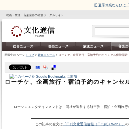
🗓️ 夏季休業ならび
映画・放送・音楽業界の総合ポータルサイト
総合ニュース
映画ニュース
放送ニュース
音楽ニ
閲覧中のページ:
トップ
>
音楽ニュース
>
ローチケ、企画旅行・宿泊予約のキャンセル保険開始
ローチケ、企画旅行・宿泊予約のキャンセ
ローソンエンタテインメントは、同社が運営する航空券・宿泊・企画旅行
この記事の全文は
「日刊文化通信速報（日刊紙＋Web）」
の