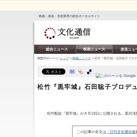
映画・放送・音楽業界の総合ポータルサイト
総合ニュース
映画ニュース
放送ニュ
閲覧中のページ:
トップ
>
映画ニュース
>
松竹『黒牢城』石田聡子プロ
松竹『黒牢城』石田聡子プロデ
松竹配給『黒牢城』が６月19日に公開される。黒沢清
この記事の全文は
「日刊文化通信速