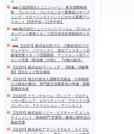
ク
公益財団法人ユニジャパン：東京国際映画
祭 プレスパス・プレスセンター業務及びオープ
ニング・クロージングイベントにかかる業務アシ
スタント【9月中旬～11月中旬】
株式会社ニュージャパンフィルム：①コレス
ポンデンス業務スタッフ②日本語吹替版制作スタ
ッフ
【注目!!】株式会社彩プロ：①配給宣伝プロ
デューサー、パブリシスト、宣伝アシスタント②
劇場営業スタッフ③国際部、アシスタント④ライ
センス営業（配信権（VOD）、TV権の販売）
【注目!!】株式会社ヴィレッヂ：【映像／演劇事
業】宣伝および宣伝補佐
【注目!!】独立行政法人国際交流基金：日本映画
の上映会や配信、専門家交流事業等の準備・調整
業務担当者
【注目!!】クランチロール：①シニア・プロデュ
ーサー②シニア・ロヤリティーズ・アナリスト③
コンテンツ・アクイジション・アソシエイト
【注目!!】株式会社ソニー・ピクチャーズ エンタ
テインメント：映画部門 営業部／劇場公開作品の
配給営業
【注目!!】株式会社アマゾンラテルナ：ライブビ