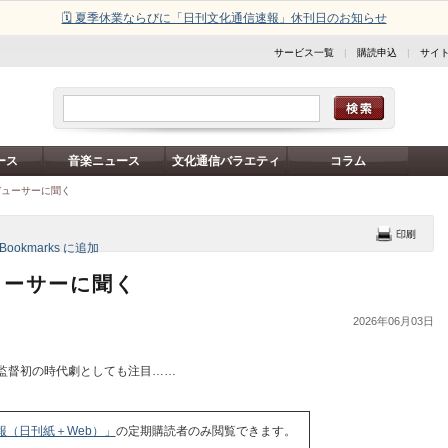
🗓️ 夏季休業ならびに「日刊文化通信速報」休刊日のお知らせ
サービス一覧
|
購読申込
|
サイ
ース
音楽ニュース
文化通信バラエティ
コラム
デューサーに聞く
ューサーに聞く
2026年06月03日
監督初の時代劇としても注目……
報（日刊紙＋Web）」
の定期購読者のみ閲覧できます。