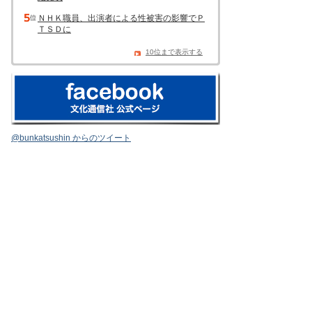
ＮＨＫ職員、出演者による性被害の影響でＰ
ＴＳＤに
10位まで表示する
@bunkatsushin からのツイート