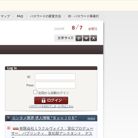
トマップ
|
FAQ
|
パスワードの変更方法
|
ID・パスワード再発行
8
7
2026年
金曜日
ID
Pass
次回から自動ログイン
パスワードを忘れてしまった方はこちら
エンタメ業界 求人情報 “ＢｕｎＪＯＢ”
more
有限会社ミラクルヴォイス：宣伝プロデュー
サー、パブリシティ、宣伝部アシスタント、デス