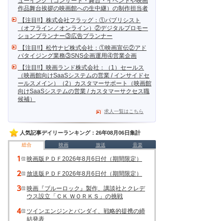
ューイング（コンサート・舞台・イベントや映画
作品舞台挨拶の映画館への生中継）の制作担当者
【注目!!】株式会社フラッグ：①パブリシスト
（オフライン／オンライン）②デジタルプロモー
ションプランナー③広告プランナー
【注目!!】松竹ナビ株式会社：①映画宣伝②アド
バタイジング業務③SNS企画運用④営業企画
【注目!!】映画ランド株式会社：（1）セールス
（映画館向けSaaSシステムの営業 / インサイドセ
ールスメイン）（2）カスタマーサポート（映画館
向けSaaSシステムの営業 / カスタマーサクセス職
候補）
求人一覧はこちら
人気記事デイリーランキング：26年08月06日集計
総合
映画
放送
音楽
映画版ＰＤＦ2026年8月6日付（期間限定）
放送版ＰＤＦ2026年8月6日付（期間限定）
映画『ブルーロック』製作、講談社とクレデ
ウス設立「ＣＫ ＷＯＲＫＳ」の挑戦
ツインエンジンとバンダイ、戦略的提携の締
結発表