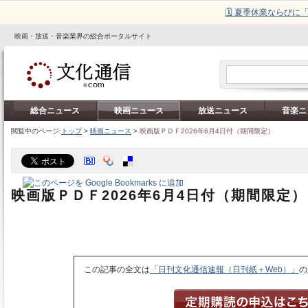
🗓️ 夏季休業ならび
映画・放送・音楽業界の総合ポータルサイト
総合ニュース
映画ニュース
放送ニュース
音楽ニ
閲覧中のページ:
トップ
>
映画ニュース
>
映画版ＰＤＦ2026年6月4日付（期間限定）
映画版ＰＤＦ2026年6月4日付（期間限定）
この記事の全文は
「日刊文化通信速報（日刊紙＋Web）」
の