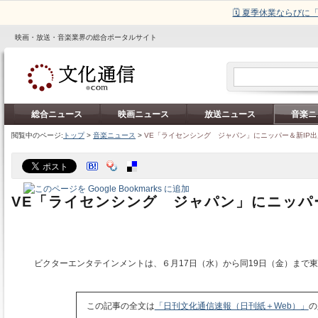
🗓️ 夏季休業ならび
映画・放送・音楽業界の総合ポータルサイト
総合ニュース
映画ニュース
放送ニュース
音楽ニ
閲覧中のページ:
トップ
>
音楽ニュース
>
VE「ライセンシング ジャパン」にニッパー＆新IP出
VE「ライセンシング ジャパン」にニッパ
ビクターエンタテインメントは、６月17日（水）から同19日（金）まで
この記事の全文は
「日刊文化通信速報（日刊紙＋Web）」
の