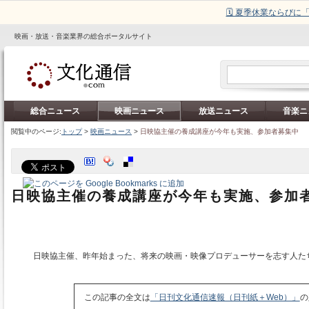
🗓️ 夏季休業ならび
映画・放送・音楽業界の総合ポータルサイト
総合ニュース
映画ニュース
放送ニュース
音楽ニ
閲覧中のページ:
トップ
>
映画ニュース
>
日映協主催の養成講座が今年も実施、参加者募集中
日映協主催の養成講座が今年も実施、参加
日映協主催、昨年始まった、将来の映画・映像プロデューサーを志す人た
この記事の全文は
「日刊文化通信速報（日刊紙＋Web）」
の