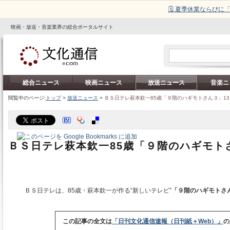
🗓️ 夏季休業ならび
映画・放送・音楽業界の総合ポータルサイト
総合ニュース
映画ニュース
放送ニュース
音楽ニ
閲覧中のページ:
トップ
>
放送ニュース
>
ＢＳ日テレ萩本欽一85歳「９階のハギモトさん３」1
ＢＳ日テレ萩本欽一85歳「９階のハギモト
ＢＳ日テレは、85歳・萩本欽一が作る“新しいテレビ”
「９階のハギモトさ
この記事の全文は
「日刊文化通信速報（日刊紙＋Web）」
の