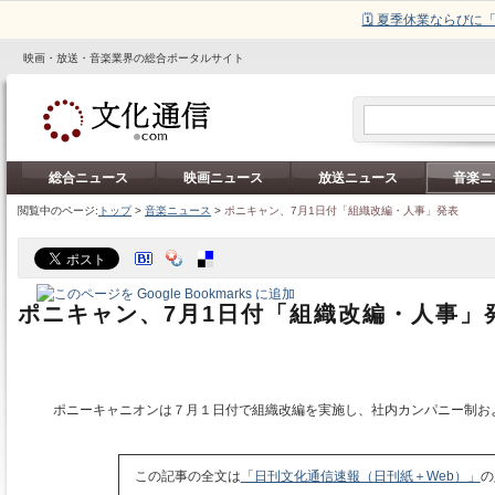
🗓️ 夏季休業ならび
映画・放送・音楽業界の総合ポータルサイト
総合ニュース
映画ニュース
放送ニュース
音楽ニ
閲覧中のページ:
トップ
>
音楽ニュース
>
ポニキャン、7月1日付「組織改編・人事」発表
ポニキャン、7月1日付「組織改編・人事」
ポニーキャニオンは７月１日付で組織改編を実施し、社内カンパニー制お
この記事の全文は
「日刊文化通信速報（日刊紙＋Web）」
の