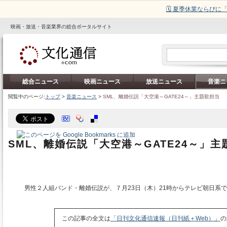
🗓️ 夏季休業ならび
映画・放送・音楽業界の総合ポータルサイト
総合ニュース
映画ニュース
放送ニュース
音楽ニ
閲覧中のページ:
トップ
>
音楽ニュース
>
SML、離婚伝説「大空港～GATE24～」主題歌担当
SML、離婚伝説「大空港～GATE24～」主
男性２人組バンド・離婚伝説が、７月23日（木）21時からテレビ朝日系
この記事の全文は
「日刊文化通信速報（日刊紙＋Web）」
の