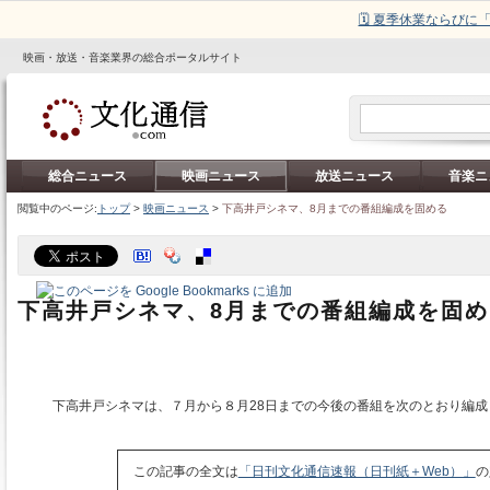
🗓️ 夏季休業ならび
映画・放送・音楽業界の総合ポータルサイト
総合ニュース
映画ニュース
放送ニュース
音楽ニ
閲覧中のページ:
トップ
>
映画ニュース
>
下高井戸シネマ、8月までの番組編成を固める
下高井戸シネマ、8月までの番組編成を固め
下高井戸シネマは、７月から８月28日までの今後の番組を次のとおり編成
この記事の全文は
「日刊文化通信速報（日刊紙＋Web）」
の