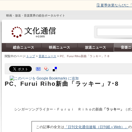
🗓️ 夏季休業ならび
映画・放送・音楽業界の総合ポータルサイト
総合ニュース
映画ニュース
放送ニュース
音楽ニ
閲覧中のページ:
トップ
>
音楽ニュース
>
PC、Furui Riho新曲「ラッキー」7･8
PC、Furui Riho新曲「ラッキー」7･8
シンガーソングライター・Ｆｕｒｕｉ Ｒｉｈｏの新曲
「ラッキー」
（ポ
この記事の全文は
「日刊文化通信速報（日刊紙＋Web）」
の