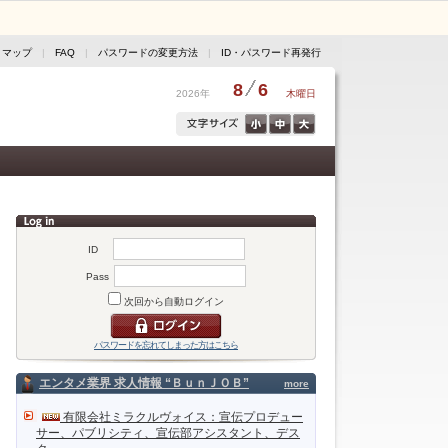
トマップ
|
FAQ
|
パスワードの変更方法
|
ID・パスワード再発行
8
6
2026年
木曜日
ID
Pass
次回から自動ログイン
パスワードを忘れてしまった方はこちら
エンタメ業界 求人情報 “ＢｕｎＪＯＢ”
more
有限会社ミラクルヴォイス：宣伝プロデュー
サー、パブリシティ、宣伝部アシスタント、デス