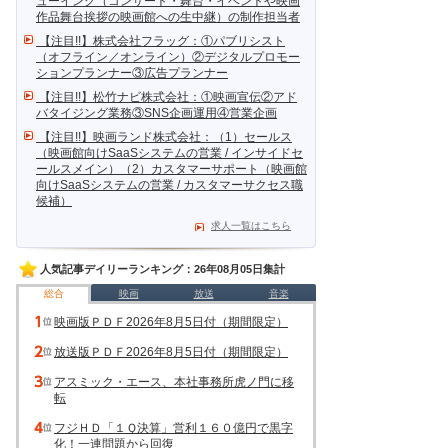
ューイング（コンサート・舞台・イベントや映画
作品舞台挨拶の映画館への生中継）の制作担当者
【注目!!】株式会社フラッグ：①パブリシスト
（オフライン／オンライン）②デジタルプロモー
ションプランナー③広告プランナー
【注目!!】松竹ナビ株式会社：①映画宣伝②アド
バタイジング業務③SNS企画運用④営業企画
【注目!!】映画ランド株式会社：（1）セールス
（映画館向けSaaSシステムの営業 / インサイドセ
ールスメイン）（2）カスタマーサポート（映画館
向けSaaSシステムの営業 / カスタマーサクセス職
候補）
求人一覧はこちら
人気記事デイリーランキング：26年08月05日集計
総合
映画
放送
音楽
映画版ＰＤＦ2026年8月5日付（期間限定）
放送版ＰＤＦ2026年8月5日付（期間限定）
アスミック・エース、本社事務所虎ノ門に移
転
フジＨＤ「１Ｑ決算」営利１６０億円で黒字
化！一連問題から回復