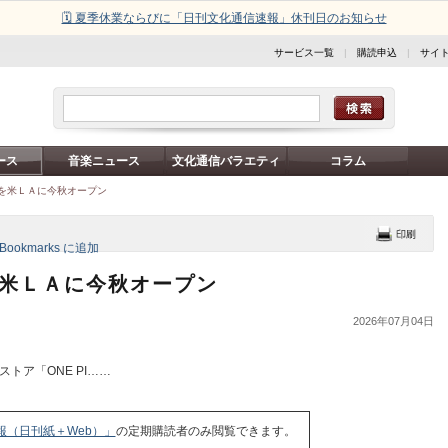
🗓️ 夏季休業ならびに「日刊文化通信速報」休刊日のお知らせ
サービス一覧
|
購読申込
|
サイ
ース
音楽ニュース
文化通信バラエティ
コラム
」店を米ＬＡに今秋オープン
店を米ＬＡに今秋オープン
2026年07月04日
トア「ONE PI……
報（日刊紙＋Web）」
の定期購読者のみ閲覧できます。