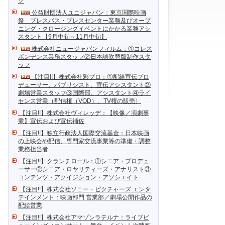
ク
公益財団法人ユニジャパン：東京国際映画
祭 プレスパス・プレスセンター業務及びオープ
ニング・クロージングイベントにかかる業務アシ
スタント【9月中旬～11月中旬】
株式会社ニュージャパンフィルム：①コレス
ポンデンス業務スタッフ②日本語吹替版制作スタ
ッフ
【注目!!】株式会社彩プロ：①配給宣伝プロ
デューサー、パブリシスト、宣伝アシスタント②
劇場営業スタッフ③国際部、アシスタント④ライ
センス営業（配信権（VOD）、TV権の販売）
【注目!!】株式会社ヴィレッヂ：【映像／演劇事
業】宣伝および宣伝補佐
【注目!!】独立行政法人国際交流基金：日本映画
の上映会や配信、専門家交流事業等の準備・調整
業務担当者
【注目!!】クランチロール：①シニア・プロデュ
ーサー②シニア・ロヤリティーズ・アナリスト③
コンテンツ・アクイジション・アソシエイト
【注目!!】株式会社ソニー・ピクチャーズ エンタ
テインメント：映画部門 営業部／劇場公開作品の
配給営業
【注目!!】株式会社アマゾンラテルナ：ライブビ