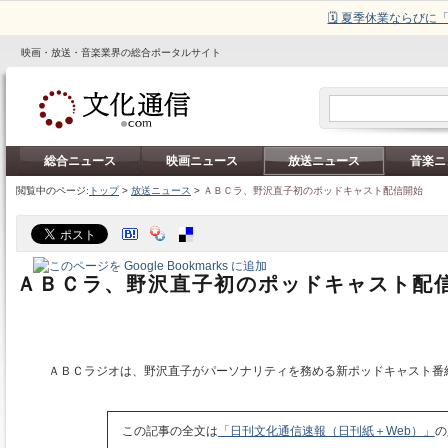
🗓️ 夏季休業ならび
映画・放送・音楽業界の総合ポータルサイト
総合ニュース
映画ニュース
放送ニュース
音楽ニ
閲覧中のページ:
トップ
>
放送ニュース
>
ＡＢＣラ、野沢直子初のポッドキャスト配信開始
ＡＢＣラ、野沢直子初のポッドキャスト配
ＡＢＣラジオは、野沢直子がパーソナリティを務める新ポッドキャスト番
この記事の全文は
「日刊文化通信速報（日刊紙＋Web）」
の