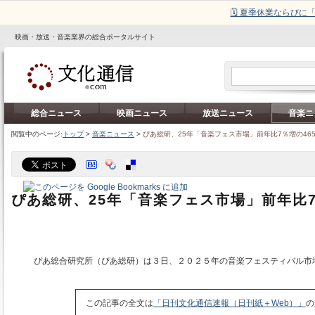
🗓️ 夏季休業ならび
映画・放送・音楽業界の総合ポータルサイト
総合ニュース
映画ニュース
放送ニュース
音楽ニ
閲覧中のページ:
トップ
>
音楽ニュース
>
ぴあ総研、25年「音楽フェス市場」前年比7％増の46
ぴあ総研、25年「音楽フェス市場」前年比7
ぴあ総合研究所（ぴあ総研）は３日、２０２５年の音楽フェスティバル市
この記事の全文は
「日刊文化通信速報（日刊紙＋Web）」
の